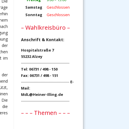
. Die
träge
Samstag
Geschlossen
rhin
Sonntag
Geschlossen
inem
nach
– Wahlkreisbüro –
ügung
nung
Anschrift & Kontakt:
 der
Hospitalstraße 7
chen
55232 Alzey
t im
------------------------------------------
Tel: 06731 / 498 - 150
 der
Fax: 06731 / 498 - 151
mend
------------------------------------------
E-
tzt,
Mail:
inen
MdL@Heiner-Illing.de
 Die
------------------------------------------
 die
– – – Themen – – –
eres