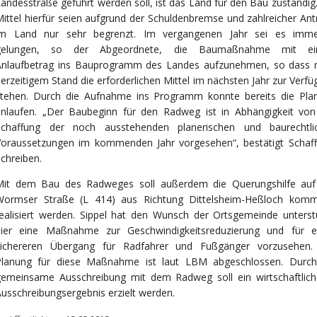
andesstraße geführt werden soll, ist das Land für den Bau zuständig
ittel hierfür seien aufgrund der Schuldenbremse und zahlreicher An
im Land nur sehr begrenzt. Im vergangenen Jahr sei es imme
gelungen, so der Abgeordnete, die Baumaßnahme mit
e
Anlaufbetrag ins Bauprogramm des Landes aufzunehmen, so dass 
erzeitigem Stand die erforderlichen Mittel im nächsten Jahr zur Verf
stehen. Durch die Aufnahme ins Programm konnte bereits die Pla
anlaufen. „Der Baubeginn für den Radweg ist in Abhängigkeit von
Schaffung der noch ausstehenden planerischen und baurechtli
Voraussetzungen im kommenden Jahr vorgesehen“, bestätigt Schaff
chreiben.
Mit dem Bau des Radweges soll außerdem die Querungshilfe auf
Wormser Straße (L 414) aus Richtung Dittelsheim-Heßloch kom
ealisiert werden. Sippel hat den Wunsch der Ortsgemeinde unterstü
hier eine Maßnahme zur Geschwindigkeitsreduzierung und für e
sichereren Übergang für Radfahrer und Fußgänger vorzusehen.
Planung für diese Maßnahme ist laut LBM abgeschlossen. Durch
gemeinsame Ausschreibung mit dem Radweg soll ein wirtschaftlich
usschreibungsergebnis erzielt werden.