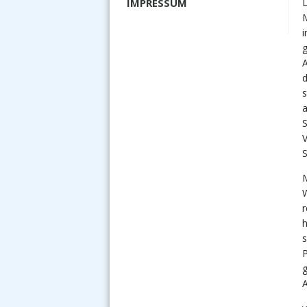
L
IMPRESSUM
M
d
S
r
A