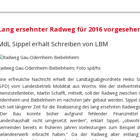
Lang ersehnter Radweg für 2016 vorgesehe
MdL Sippel erhält Schreiben von LBM
Radweg Gau-Odernheim-Biebelnheim; Foto spd/hs
ine erfreuliche Nachricht erhielt der Landtagsabgeordnete Heiko Si
SPD) vom Landesbetrieb Mobilität aus Worms. Wie der stellvertret
ienststellenleiter, Martin Schafft, mitteilt, soll der Radweg zwischen
dernheim und Biebelnheim im nächsten Jahr gebaut werden. Sippel s
ich seit längerer Zeit für die Realisierung des lang ersehnten Radwegs
„Der Bau konnte bisher aufgrund fehlender Finanzmitte
Landeshaushalt nicht umgesetzt werden“, erklärt Sippel, „obwohl
emeinden bereits in früheren Jahren Vorleistungen zum Beispiel d
Geländeerwerb erbracht haben.“ Da der Radweg aber entlang