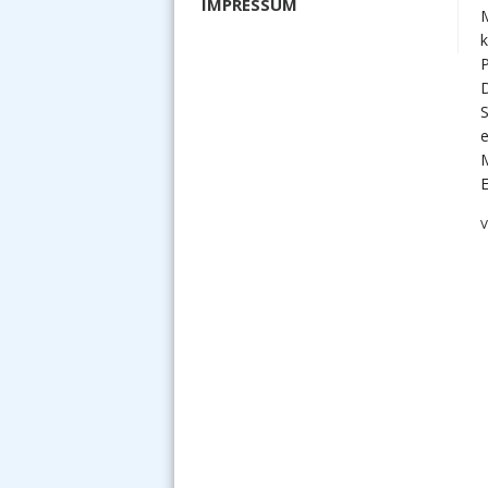
IMPRESSUM
M
k
P
e
E
V