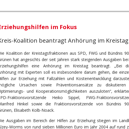
Erziehungshilfen im Fokus
Kreis-Koalition beantragt Anhörung im Kreistag
ie Koalition der Kreistagsfraktionen aus SPD, FWG und Bündnis 90
rünen hat angesichts der seit Jahren stark steigenden Ausgaben bei
Erziehungshilfen eine Anhörung im Kreistag beantragt. „Bei di
nhörung mit Experten soll es insbesondere darum gehen, die einze
ilfen zur Erziehung mit Fallzahlen und Kostenentwicklung darzustel
mögliche Ursachen sowie Präventionsansätze zu diskutieren
ptimierungs- und Kooperationsmöglichkeiten auszuloten“, erklärte
SPD-Fraktionsvorsitzende Heiko Sippel, FWG-Fraktionsvorsitze
Manfred Hinkel sowie die Fraktionsvorsitzende von Bündnis 90
rünen, Elisabeth Kolb-Noack.
ie Ausgaben im Bereich der Hilfen zur Erziehung stiegen im Landk
lzey-Worms von rund sieben Millionen Euro im Jahr 2004 auf rund z