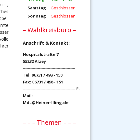
 ist,
Samstag
Geschlossen
ches
Sonntag
Geschlossen
pel.
amte
– Wahlkreisbüro –
sser
volle
Anschrift & Kontakt:
hrer
Hospitalstraße 7
55232 Alzey
------------------------------------------
Tel: 06731 / 498 - 150
Fax: 06731 / 498 - 151
------------------------------------------
E-
Mail:
MdL@Heiner-Illing.de
------------------------------------------
– – – Themen – – –