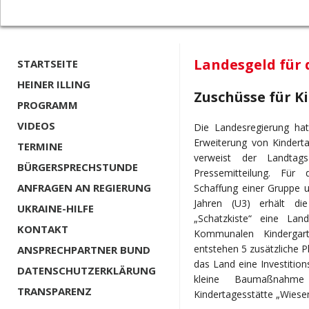
Landesgeld für 
STARTSEITE
HEINER ILLING
Zuschüsse für K
PROGRAMM
VIDEOS
Die Landesregierung ha
Erweiterung von Kinderta
TERMINE
verweist der Landtag
BÜRGERSPRECHSTUNDE
Pressemitteilung. Fü
ANFRAGEN AN REGIERUNG
Schaffung einer Gruppe u
Jahren (U3) erhält die
UKRAINE-HILFE
„Schatzkiste“ eine La
KONTAKT
Kommunalen Kindergar
entstehen 5 zusätzliche Pl
ANSPRECHPARTNER BUND
das Land eine Investitio
DATENSCHUTZERKLÄRUNG
kleine Baumaßnahm
TRANSPARENZ
Kindertagesstätte „Wiesen