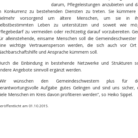
darum, Pflegeleistungen anzubieten und d
in Konkurrenz zu bestehenden Diensten zu treten. Sie kümmere 
vielmehr vorsorgend um ältere Menschen, um sie in i
selbstbestimmten Leben zu unterstützen und soweit wie mög
flegebedarf zu vermeiden oder rechtzeitig darauf vorzubereiten. Ge
für alleinstehende, einsame
Menschen soll die Gemeindeschwester 
eine wichtige Vertrauensperson werden, die sich auch vor Or
achbarschaftshilfe und Ansprache kümmern soll.
Durch die Einbindung in bestehende Netzwerke und Strukturen so
ndere Angebote sinnvoll ergänzt werden.
„Wir wünschen den Gemeindeschwestern plus für de
verantwortungsvolle Aufgabe gutes Gelingen und sind uns sicher, 
iele Menschen im Kreis davon profitieren werden“, so Heiko Sippel.
eröffentlicht am 01.10.2015.