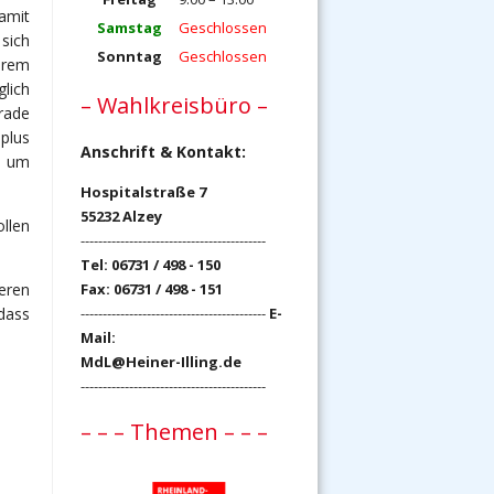
amit
Samstag
Geschlossen
sich
Sonntag
Geschlossen
hrem
lich
– Wahlkreisbüro –
rade
plus
Anschrift & Kontakt:
t um
Hospitalstraße 7
55232 Alzey
llen
------------------------------------------
Tel: 06731 / 498 - 150
ren
Fax: 06731 / 498 - 151
dass
------------------------------------------
E-
Mail:
MdL@Heiner-Illing.de
------------------------------------------
– – – Themen – – –