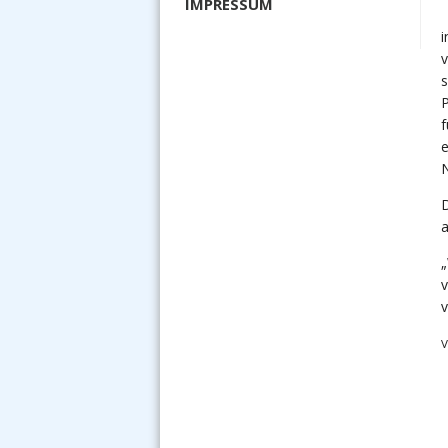
IMPRESSUM
P
N
a
v
V