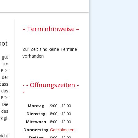
t
– Terminhinweise –
bot
Zur Zeit sind keine Termine
vorhanden.
 gut
r im
SPD-
 der
- - Öffnungszeiten -
dass
-
 das
SPD-
 Die
Montag
9:00 – 13:00
 des
Dienstag
8:00 – 13:00
agt.
Mittwoch
8:00 – 13:00
Donnerstag
Geschlossen
icht
Freitag
9:00 – 13:00