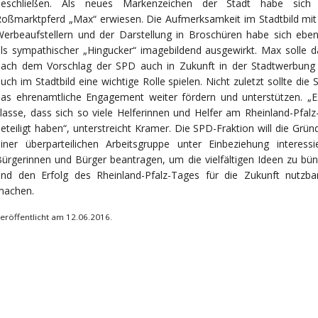
beschließen. Als neues Markenzeichen der Stadt habe sich
oßmarktpferd „Max“ erwiesen. Die Aufmerksamkeit im Stadtbild mit
erbeaufstellern und der Darstellung in Broschüren habe sich ebenf
ls sympathischer „Hingucker“ imagebildend ausgewirkt. Max solle d
nach dem Vorschlag der SPD auch in Zukunft in der Stadtwerbung
uch im Stadtbild eine wichtige Rolle spielen. Nicht zuletzt sollte die 
as ehrenamtliche Engagement weiter fördern und unterstützen. „Es
lasse, dass sich so viele Helferinnen und Helfer am Rheinland-Pfal
eteiligt haben“, unterstreicht Kramer. Die SPD-Fraktion will die Grü
iner überparteilichen Arbeitsgruppe unter Einbeziehung interessie
ürgerinnen und Bürger beantragen, um die vielfältigen Ideen zu bün
und den Erfolg des Rheinland-Pfalz-Tages für die Zukunft nutzba
machen.
eröffentlicht am 12.06.2016.