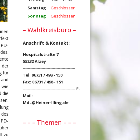
Samstag
Geschlossen
Sonntag
Geschlossen
– Wahlkreisbüro –
inen
fekt
Anschrift & Kontakt:
 SPD-
des.
Hospitalstraße 7
ente
55232 Alzey
 der
------------------------------------------
g für
Tel: 06731 / 498 - 150
tand
Fax: 06731 / 498 - 151
, wie
------------------------------------------
E-
 die
Mail:
sen.
MdL@Heiner-Illing.de
ndung
------------------------------------------
 des
SPD-
– – – Themen – – –
über
l zu