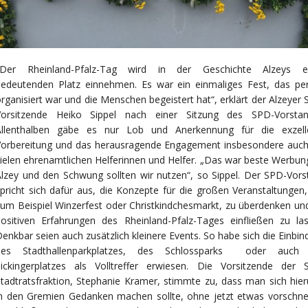
„Der Rheinland-Pfalz-Tag wird in der Geschichte Alzeys e
bedeutenden Platz einnehmen. Es war ein einmaliges Fest, das per
rganisiert war und die Menschen begeistert hat“, erklärt der Alzeyer
Vorsitzende Heiko Sippel nach einer Sitzung des SPD-Vorstan
Allenthalben gäbe es nur Lob und Anerkennung für die exzell
Vorbereitung und das herausragende Engagement insbesondere auch
ielen ehrenamtlichen Helferinnen und Helfer. „Das war beste Werbun
lzey und den Schwung sollten wir nutzen“, so Sippel. Der SPD-Vors
pricht sich dafür aus, die Konzepte für die großen Veranstaltungen
um Beispiel Winzerfest oder Christkindchesmarkt, zu überdenken und
positiven
Erfahrungen des Rheinland-Pfalz-Tages einfließen zu las
enkbar seien auch zusätzlich kleinere Events. So habe sich die Einbi
des Stadthallenparkplatzes, des Schlossparks oder auch
Sickingerplatzes als Volltreffer erwiesen. Die Vorsitzende der 
tadtratsfraktion, Stephanie Kramer, stimmte zu, dass man sich hier
n den Gremien Gedanken machen sollte, ohne jetzt etwas vorschnel