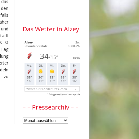
 das
 den
alls
aher
Das Wetter in Alzey
 und
Stadt
 ist
z-Tag
ndung
rter
deln
r zu
– – Pressearchiv – –
–
–
Pressearchiv