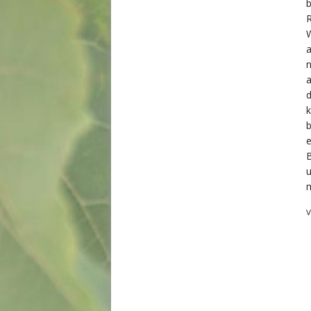
R
W
a
a
d
k
b
e
B
V