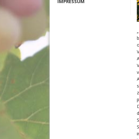
IMPRESSUM
o
v
A
s
z
D
S
i