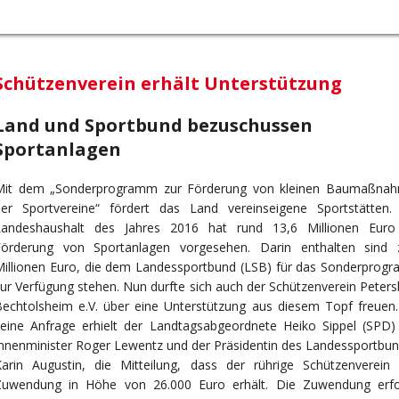
Schützenverein erhält Unterstützung
Land und Sportbund bezuschussen
Sportanlagen
Mit dem „Sonderprogramm zur Förderung von kleinen Baumaßna
der Sportvereine“ fördert das Land vereinseigene Sportstätten.
Landeshaushalt des Jahres 2016 hat rund 13,6 Millionen Euro
Förderung von Sportanlagen vorgesehen. Darin enthalten sind 
Millionen Euro, die dem Landessportbund (LSB) für das Sonderprog
ur Verfügung stehen. Nun durfte sich auch der Schützenverein Peter
echtolsheim e.V. über eine Unterstützung aus diesem Topf freuen.
seine Anfrage erhielt der Landtagsabgeordnete Heiko Sippel (SPD)
nnenminister Roger Lewentz und der Präsidentin des Landessportbun
Karin Augustin, die Mitteilung, dass der rührige Schützenverein 
Zuwendung in Höhe von 26.000 Euro erhält. Die Zuwendung erfo