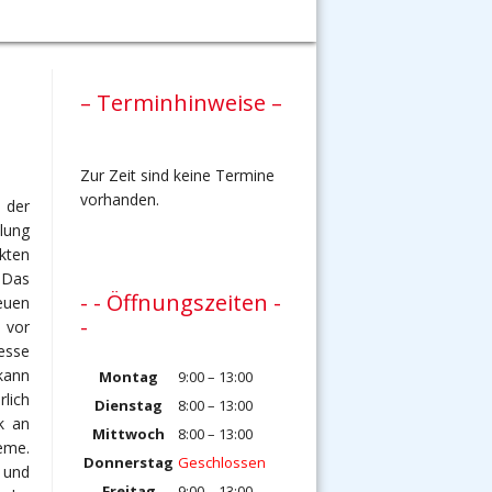
t
– Terminhinweise –
Zur Zeit sind keine Termine
vorhanden.
e der
lung
kten
 Das
- - Öffnungszeiten -
euen
-
 vor
esse
kann
Montag
9:00 – 13:00
lich
Dienstag
8:00 – 13:00
k an
Mittwoch
8:00 – 13:00
eme.
Donnerstag
Geschlossen
 und
Freitag
9:00 – 13:00