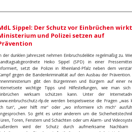
MdL Sippel: Der Schutz vor Einbrüchen wirk
Ministerium und Polizei setzen auf
Prävention
n der dunklen Jahreszeit nehmen Einbruchsdelikte regelmäßig zu. Wi
Landtagsabgeordnete Heiko Sippel (SPD) in einer Pressemittei
nformiert, setzt die Polizei in Rheinland-Pfalz neben dem verstär
ampf gegen die Bandenkriminalität auf den Ausbau der Prävention.
Innenministerium gibt den Bürgerinnen und Bürgern auf einer n
Internetseite wichtige Tipps und Hilfestellungen, wie man sich
Einbrüchen wirksam schützen kann. Unter der Internetadr
www.einbruchschutz-rlp.de werden beispielsweise die Fragen „was 
ich tun“, „wer hilft mir“ oder „wo informiere ich mich“ ausführ
angesprochen. So geht es unter anderem um die Sicherheitstechni
üren, Toren, Fenstern und Schächten oder um Alarm- und Videosyst
Außerdem wird der Schutz durch aufmerksame Nachbarn