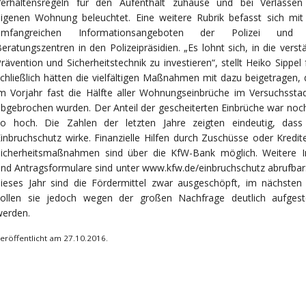
Verhaltensregeln für den Aufenthalt zuhause und bei Verlassen
eigenen Wohnung beleuchtet. Eine weitere Rubrik befasst sich mit
umfangreichen Informationsangeboten der Polizei und
eratungszentren in den Polizeipräsidien. „Es lohnt sich, in die verst
rävention und Sicherheitstechnik zu investieren“, stellt Heiko
Sippel 
chließlich hätten die vielfältigen Maßnahmen mit dazu beigetragen,
m Vorjahr fast die Hälfte aller Wohnungseinbrüche im Versuchssta
bgebrochen wurden. Der Anteil der gescheiterten Einbrüche war noch
so hoch. Die Zahlen der letzten Jahre zeigten eindeutig, dass
inbruchschutz wirke. Finanzielle Hilfen durch Zuschüsse oder Kredit
Sicherheitsmaßnahmen sind über die KfW-Bank möglich. Weitere I
nd Antragsformulare sind unter www.kfw.de/einbruchschutz abrufbar.
ieses Jahr sind die Fördermittel zwar ausgeschöpft, im nächsten 
sollen sie jedoch wegen der großen Nachfrage deutlich aufgest
werden.
eröffentlicht am 27.10.2016.