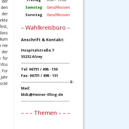
 der
Samstag
Geschlossen
 den
 der
Sonntag
Geschlossen
ärkte
– Wahlkreisbüro –
fest,
 dass
dium
Anschrift & Kontakt:
 nie
Hospitalstraße 7
 der
55232 Alzey
e für
------------------------------------------
nfos
Tel: 06731 / 498 - 150
 Für
Fax: 06731 / 498 - 151
Jahr
------------------------------------------
E-
ockt
Mail:
MdL@Heiner-Illing.de
------------------------------------------
– – – Themen – – –