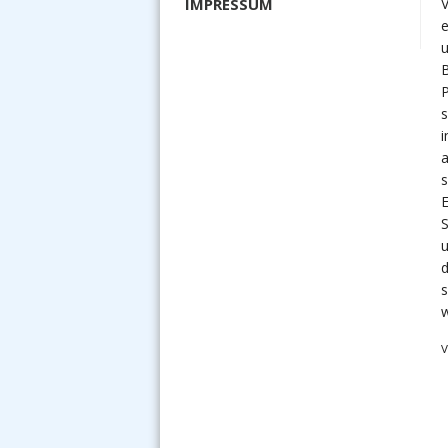
IMPRESSUM
B
P
s
i
a
E
u
d
V