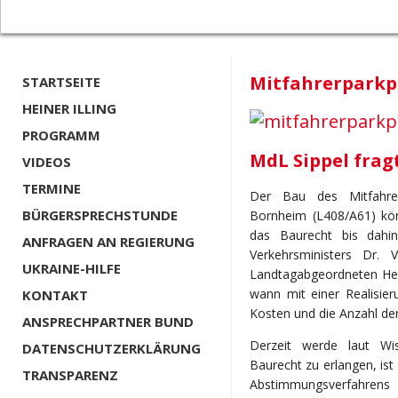
Mitfahrerparkpl
STARTSEITE
HEINER ILLING
PROGRAMM
MdL Sippel frag
VIDEOS
TERMINE
Der Bau des Mitfahrer
BÜRGERSPRECHSTUNDE
Bornheim (L408/A61) kön
das Baurecht bis dahin
ANFRAGEN AN REGIERUNG
Verkehrsministers Dr. 
UKRAINE-HILFE
Landtagabgeordneten Heik
wann mit einer Realisie
KONTAKT
Kosten und die Anzahl der
ANSPRECHPARTNER BUND
Derzeit werde laut Wi
DATENSCHUTZERKLÄRUNG
Baurecht zu erlangen, is
TRANSPARENZ
Abstimmungsverfahrens m