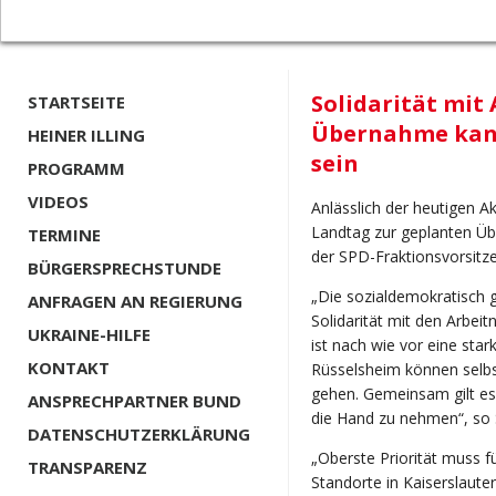
Solidarität mit
STARTSEITE
Übernahme kann
HEINER ILLING
sein
PROGRAMM
VIDEOS
Anlässlich der heutigen A
Landtag zur geplanten Üb
TERMINE
der SPD-Fraktionsvorsitz
BÜRGERSPRECHSTUNDE
„Die sozialdemokratisch g
ANFRAGEN AN REGIERUNG
Solidarität mit den Arbei
UKRAINE-HILFE
ist nach wie vor eine sta
KONTAKT
Rüsselsheim können selb
gehen. Gemeinsam gilt es,
ANSPRECHPARTNER BUND
die Hand zu nehmen“, so 
DATENSCHUTZERKLÄRUNG
„Oberste Priorität muss fü
TRANSPARENZ
Standorte in Kaiserslaute