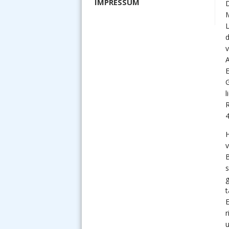
IMPRESSUM
D
L
d
v
A
E
G
l
R
4
H
v
B
s
g
t
E
r
u