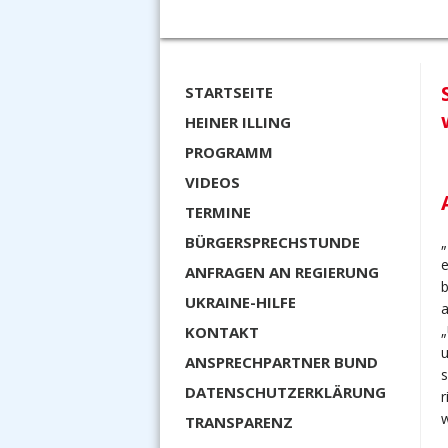
STARTSEITE
HEINER ILLING
PROGRAMM
VIDEOS
TERMINE
BÜRGERSPRECHSTUNDE
„
e
ANFRAGEN AN REGIERUNG
b
UKRAINE-HILFE
a
„
KONTAKT
u
ANSPRECHPARTNER BUND
s
DATENSCHUTZERKLÄRUNG
r
w
TRANSPARENZ