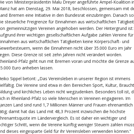
ie von Ministerpräsidentin Malu Dreyer angeführte Ampel-Koalition i
Mainz hat am Dienstag, 29. Mai 2018, beschlossen, gemeinsam mit 
and Bremen eine Initiative in den Bundesrat einzubringen. Danach sol
ie steuerliche Freigrenze für Einnahmen aus wirtschaftlichen Tätigkei
on gemeinnützigen Vereinen angehoben werden. Der Hintergrund ist:
ufgrund ihrer wichtigen gesellschaftlichen Aufgabe zahlen Vereine für
innahmen aus wirtschaftlichen Tätigkeiten keine Körperschaft- und
ewerbesteuern, wenn die Einnahmen nicht über 35.000 Euro im Jahr
iegen. Diese Grenze ist seit zehn Jahren nicht verändert worden.
heinland-Pfalz geht nun mit Bremen voran und möchte die Grenze a
5.000 Euro anheben lassen.
eiko Sippel betont: „Das Vereinsleben in unserer Region ist immens
ielfältig. Die Vereine sind etwa in den Bereichen Sport, Kultur, Brauc
ildung und kirchliches Leben nicht wegzudenken. Besonders toll ist, 
ich in Rheinland-Pfalz so viele Menschen in Vereinen engagieren. Im
anzen Land sind rund 1,7 Millionen Männer und Frauen ehrenamtlich
ätig; damit hat das Land mit 48,3 Prozent inzwischen die höchste
hrenamtsquote im Ländervergleich. Es ist daher ein wichtiger und
ichtiger Schritt, wenn die Vereine künftig weniger Steuern zahlen müs
nd dieses eingesparte Geld für ihr Vereinsleben verwenden können.“