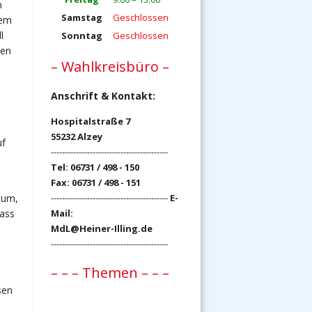
n
Samstag
Geschlossen
dem
l
Sonntag
Geschlossen
ten
– Wahlkreisbüro –
Anschrift & Kontakt:
Hospitalstraße 7
55232 Alzey
uf
------------------------------------------
Tel: 06731 / 498 - 150
Fax: 06731 / 498 - 151
------------------------------------------
E-
htum,
Mail:
dass
MdL@Heiner-Illing.de
------------------------------------------
– – – Themen – – –
sen