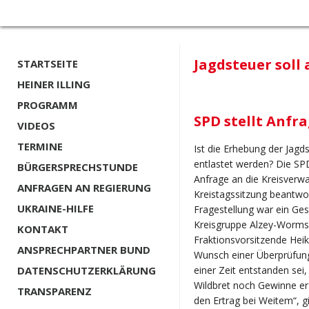
Jagdsteuer soll
STARTSEITE
HEINER ILLING
PROGRAMM
SPD stellt Anfr
VIDEOS
TERMINE
Ist die Erhebung der Jagd
entlastet werden? Die SP
BÜRGERSPRECHSTUNDE
Anfrage an die Kreisverwa
ANFRAGEN AN REGIERUNG
Kreistagssitzung beantwor
UKRAINE-HILFE
Fragestellung war ein Ge
Kreisgruppe Alzey-Worms 
KONTAKT
Fraktionsvorsitzende Heik
ANSPRECHPARTNER BUND
Wunsch einer Überprüfung
DATENSCHUTZERKLÄRUNG
einer Zeit entstanden sei
Wildbret noch Gewinne er
TRANSPARENZ
den Ertrag bei Weitem“, g