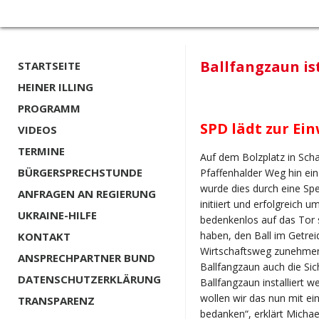
Ballfangzaun is
STARTSEITE
HEINER ILLING
PROGRAMM
SPD lädt zur Ei
VIDEOS
TERMINE
Auf dem Bolzplatz in Sc
BÜRGERSPRECHSTUNDE
Pfaffenhalder Weg hin ein
wurde dies durch eine Sp
ANFRAGEN AN REGIERUNG
initiiert und erfolgreich
UKRAINE-HILFE
bedenkenlos auf das Tor 
haben, den Ball im Getre
KONTAKT
Wirtschaftsweg zunehmen
ANSPRECHPARTNER BUND
Ballfangzaun auch die Sic
DATENSCHUTZERKLÄRUNG
Ballfangzaun installiert 
wollen wir das nun mit ei
TRANSPARENZ
bedanken“, erklärt Michae