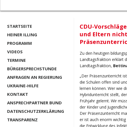
CDU-Vorschläge 
STARTSEITE
und Eltern nicht
HEINER ILLING
Präsenzunterric
PROGRAMM
VIDEOS
Zu den heutigen bildungs
Landtagsfraktion erklärt d
TERMINE
Landtagsfraktion,
Bettin
BÜRGERSPRECHSTUNDE
„Der Präsenzunterricht ist
ANFRAGEN AN REGIERUNG
die Schulen offen sind un
UKRAINE-HILFE
lernen können. Wer wie d
KONTAKT
Hybridunterricht stellt, d
Frühjahr gelernt. Wir müss
ANSPRECHPARTNER BUND
der Kinder und Jugendlich
DATENSCHUTZERKLÄRUNG
Der Präsenzunterricht mac
TRANSPARENZ
er ist auch enorm wichtig
die Entwicklung des Infek