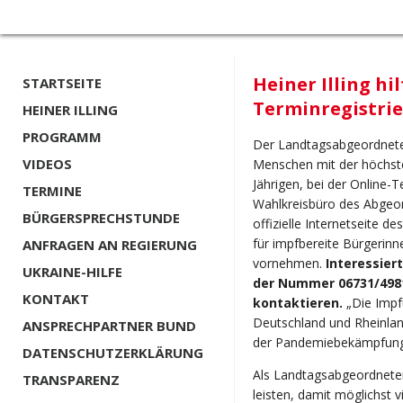
Heiner Illing hil
STARTSEITE
Terminregistri
HEINER ILLING
PROGRAMM
Der Landtagsabgeordnete 
VIDEOS
Menschen mit der höchste
Jährigen, bei der Online-
TERMINE
Wahlkreisbüro des Abgeor
BÜRGERSPRECHSTUNDE
offizielle Internetseite d
für impfbereite Bürgerinn
ANFRAGEN AN REGIERUNG
vornehmen.
Interessier
UKRAINE-HILFE
der Nummer 06731/4981
KONTAKT
kontaktieren.
„Die Impfu
Deutschland und Rheinland-
ANSPRECHPARTNER BUND
der Pandemiebekämpfung
DATENSCHUTZERKLÄRUNG
Als Landtagsabgeordneter
TRANSPARENZ
leisten, damit möglichst 