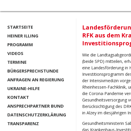
Landesförderun
STARTSEITE
RFK aus dem Kr
HEINER ILLING
Investitionspr
PROGRAMM
VIDEOS
Wie die Landtagsabgeordn
(beide SPD) mitteilen, er
TERMINE
eine Landesförderung in
BÜRGERSPRECHSTUNDE
Investitionsprogramm des 
ANFRAGEN AN REGIERUNG
der Intensivmedizin vorge
Rheinhessen-Fachklinik, 
UKRAINE-HILFE
die Corona-Pandemie verdeu
KONTAKT
Gesundheitsversorgung vor
ANSPRECHPARTNER BUND
Berücksichtigung des DRK
in Alzey im diesjährigen 
DATENSCHUTZERKLÄRUNG
TRANSPARENZ
Gesundheitsministerin Sab
das Krankenhaus-Investit