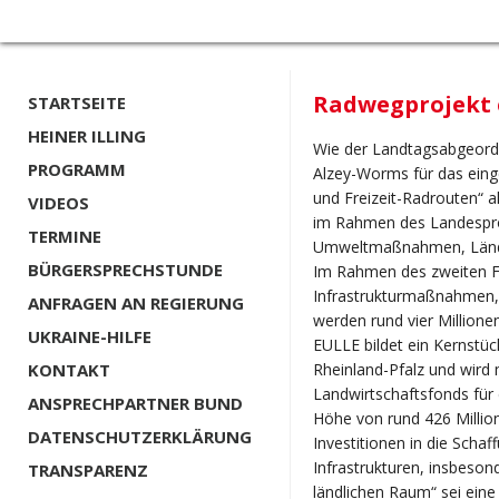
Radwegprojekt 
STARTSEITE
HEINER ILLING
Wie der Landtagsabgeordnet
PROGRAMM
Alzey-Worms für das einge
und Freizeit-Radrouten“ a
VIDEOS
im Rahmen des Landespr
TERMINE
Umweltmaßnahmen, Ländlic
BÜRGERSPRECHSTUNDE
Im Rahmen des zweiten För
Infrastrukturmaßnahmen,
ANFRAGEN AN REGIERUNG
werden rund vier Millione
UKRAINE-HILFE
EULLE bildet ein Kernstüc
KONTAKT
Rheinland-Pfalz und wird
Landwirtschaftsfonds für 
ANSPRECHPARTNER BUND
Höhe von rund 426 Million
DATENSCHUTZERKLÄRUNG
Investitionen in die Scha
Infrastrukturen, insbeso
TRANSPARENZ
ländlichen Raum“ sei ei