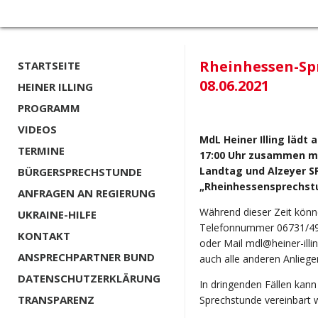
Rheinhessen-Sp
STARTSEITE
08.06.2021
HEINER ILLING
PROGRAMM
VIDEOS
MdL Heiner Illing lädt 
TERMINE
17:00 Uhr zusammen mi
Landtag und Alzeyer SP
BÜRGERSPRECHSTUNDE
„Rheinhessensprechstu
ANFRAGEN AN REGIERUNG
Während dieser Zeit könne
UKRAINE-HILFE
Telefonnummer 06731/49
KONTAKT
oder Mail
mdl@heiner-illi
ANSPRECHPARTNER BUND
auch alle anderen Anliege
DATENSCHUTZERKLÄRUNG
In dringenden Fällen kan
TRANSPARENZ
Sprechstunde vereinbart 