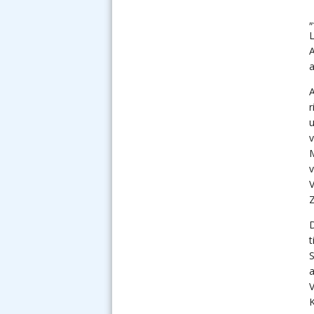
L
A
a
A
r
u
v
M
V
Z
D
t
S
a
V
K