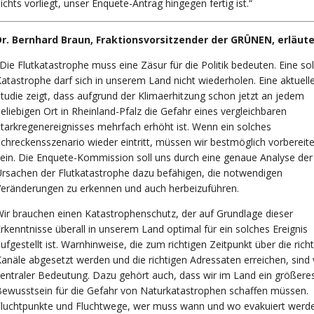
ichts vorliegt, unser Enquete-Antrag hingegen fertig ist.“
Dr. Bernhard Braun, Fraktionsvorsitzender der GRÜNEN, erläute
Die Flutkatastrophe muss eine Zäsur für die Politik bedeuten. Eine so
atastrophe darf sich in unserem Land nicht wiederholen. Eine aktuell
tudie zeigt, dass aufgrund der Klimaerhitzung schon jetzt an jedem
eliebigen Ort in Rheinland-Pfalz die Gefahr eines vergleichbaren
tarkregenereignisses mehrfach erhöht ist. Wenn ein solches
chreckensszenario wieder eintritt, müssen wir bestmöglich vorbereite
ein. Die Enquete-Kommission soll uns durch eine genaue Analyse der
rsachen der Flutkatastrophe dazu befähigen, die notwendigen
eränderungen zu erkennen und auch herbeizuführen.
ir brauchen einen Katastrophenschutz, der auf Grundlage dieser
rkenntnisse überall in unserem Land optimal für ein solches Ereignis
ufgestellt ist. Warnhinweise, die zum richtigen Zeitpunkt über die rich
anäle abgesetzt werden und die richtigen Adressaten erreichen, sind
entraler Bedeutung. Dazu gehört auch, dass wir im Land ein größere
ewusstsein für die Gefahr von Naturkatastrophen schaffen müssen.
Fluchtpunkte und Fluchtwege, wer muss wann und wo evakuiert werd