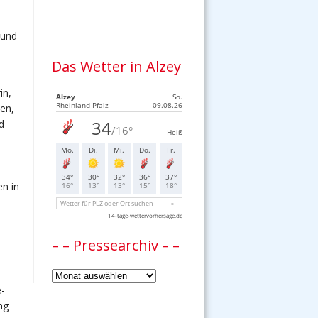
 und
Das Wetter in Alzey
in,
en,
d
n in
– – Pressearchiv – –
–
e-
–
ng
Pressearchiv