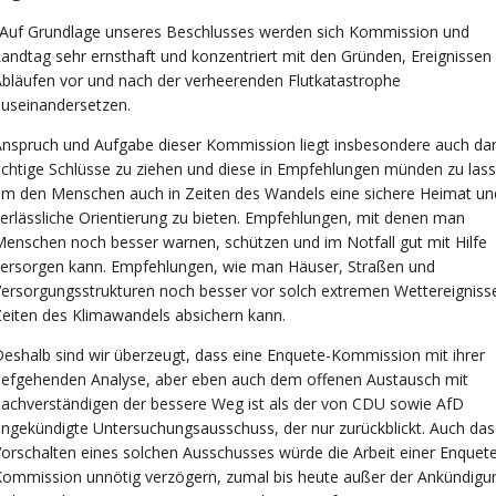
„Auf Grundlage unseres Beschlusses werden sich Kommission und
andtag sehr ernsthaft und konzentriert mit den Gründen, Ereignissen
bläufen vor und nach der verheerenden Flutkatastrophe
useinandersetzen.
nspruch und Aufgabe dieser Kommission liegt insbesondere auch dar
ichtige Schlüsse zu ziehen und diese in Empfehlungen münden zu lass
m den Menschen auch in Zeiten des Wandels eine sichere Heimat un
erlässliche Orientierung zu bieten. Empfehlungen, mit denen man
enschen noch besser warnen, schützen und im Notfall gut mit Hilfe
versorgen kann. Empfehlungen, wie man Häuser, Straßen und
ersorgungsstrukturen noch besser vor solch extremen Wettereignisse
eiten des Klimawandels absichern kann.
eshalb sind wir überzeugt, dass eine Enquete-Kommission mit ihrer
iefgehenden Analyse, aber eben auch dem offenen Austausch mit
achverständigen der bessere Weg ist als der von CDU sowie AfD
ngekündigte Untersuchungsausschuss, der nur zurückblickt. Auch das
orschalten eines solchen Ausschusses würde die Arbeit einer Enquet
ommission unnötig verzögern, zumal bis heute außer der Ankündigu