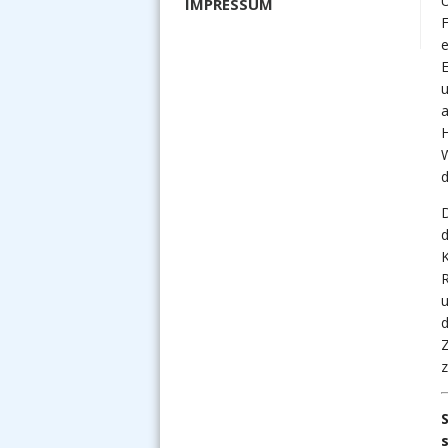
U
IMPRESSUM
F
e
E
u
a
W
d
D
d
K
R
u
Z
z