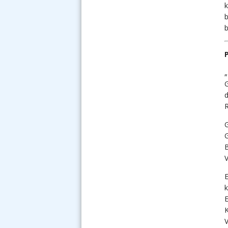
k
b
„
G
d
R
G
G
B
V
E
k
E
V