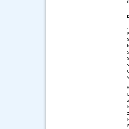
n
„
K
S
b
S
S
s
U
V
W
E
a
K
z
B