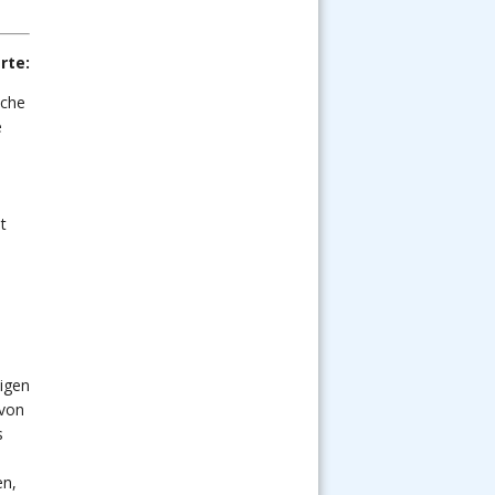
–
–
rte:
lche
e
t
tigen
 von
s
en,