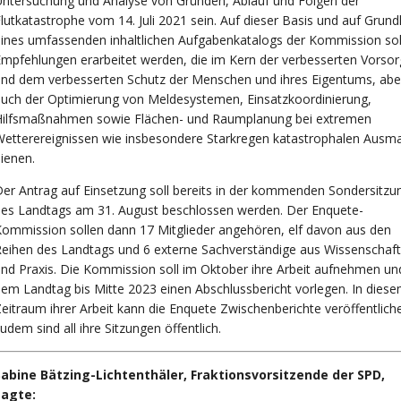
ntersuchung und Analyse von Gründen, Ablauf und Folgen der
lutkatastrophe vom 14. Juli 2021 sein. Auf dieser Basis und auf Grund
ines umfassenden inhaltlichen Aufgabenkatalogs der Kommission sol
mpfehlungen erarbeitet werden, die im Kern der verbesserten Vorso
nd dem verbesserten Schutz der Menschen und ihres Eigentums, abe
uch der Optimierung von Meldesystemen, Einsatzkoordinierung,
Hilfsmaßnahmen sowie Flächen- und Raumplanung bei extremen
etterereignissen wie insbesondere Starkregen katastrophalen Ausm
ienen.
er Antrag auf Einsetzung soll bereits in der kommenden Sondersitzu
es Landtags am 31. August beschlossen werden. Der Enquete-
ommission sollen dann 17 Mitglieder angehören, elf davon aus den
eihen des Landtags und 6 externe Sachverständige aus Wissenschaft
nd Praxis. Die Kommission soll im Oktober ihre Arbeit aufnehmen un
dem
Landtag bis Mitte 2023 einen Abschlussbericht vorlegen. In dies
eitraum ihrer Arbeit kann die Enquete Zwischenberichte veröffentlich
udem sind all ihre Sitzungen öffentlich.
Sabine Bätzing-Lichtenthäler, Fraktionsvorsitzende der SPD,
sagte: