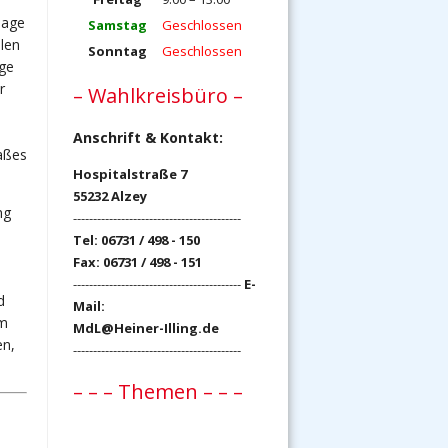
lage
Samstag
Geschlossen
len
Sonntag
Geschlossen
rge
r
– Wahlkreisbüro –
Anschrift & Kontakt:
aßes
Hospitalstraße 7
55232 Alzey
ng
------------------------------------------
Tel: 06731 / 498 - 150
Fax: 06731 / 498 - 151
------------------------------------------
E-
d
Mail:
em
MdL@Heiner-Illing.de
en,
------------------------------------------
– – – Themen – – –