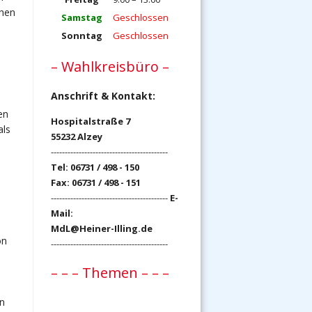
chen
Samstag
Geschlossen
Sonntag
Geschlossen
– Wahlkreisbüro –
Anschrift & Kontakt:
en
Hospitalstraße 7
als
55232 Alzey
------------------------------------------
Tel: 06731 / 498 - 150
Fax: 06731 / 498 - 151
------------------------------------------
E-
Mail:
MdL@Heiner-Illing.de
on
------------------------------------------
– – – Themen – – –
en