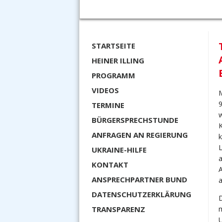
STARTSEITE
HEINER ILLING
PROGRAMM
VIDEOS
TERMINE
w
BÜRGERSPRECHSTUNDE
K
ANFRAGEN AN REGIERUNG
k
L
UKRAINE-HILFE
a
KONTAKT
A
ANSPRECHPARTNER BUND
a
DATENSCHUTZERKLÄRUNG
D
TRANSPARENZ
m
U