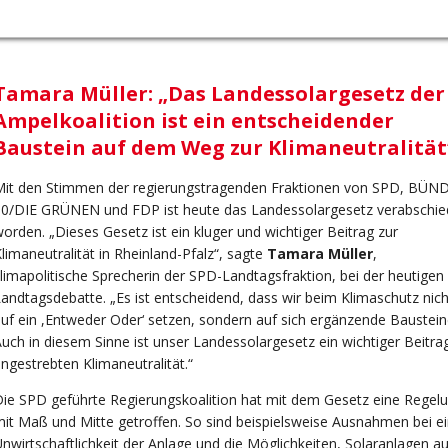
Tamara Müller: „Das Landessolargesetz der
Ampelkoalition ist ein entscheidender
Baustein auf dem Weg zur Klimaneutralität
Mit den Stimmen der regierungstragenden Fraktionen von SPD, BÜN
90/DIE GRÜNEN und FDP ist heute das Landessolargesetz verabschie
orden. „Dieses Gesetz ist ein kluger und wichtiger Beitrag zur
limaneutralität in Rheinland-Pfalz“, sagte
Tamara Müller
,
limapolitische Sprecherin der SPD-Landtagsfraktion, bei der heutigen
andtagsdebatte. „Es ist entscheidend, dass wir beim Klimaschutz nich
uf ein ,Entweder Oder‘ setzen, sondern auf sich ergänzende Baustein
uch in diesem Sinne ist unser Landessolargesetz ein wichtiger Beitra
ngestrebten Klimaneutralität.“
ie SPD geführte Regierungskoalition hat mit dem Gesetz eine Regel
it Maß und Mitte getroffen. So sind beispielsweise Ausnahmen bei ei
nwirtschaftlichkeit der Anlage und die Möglichkeiten, Solaranlagen au