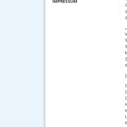
IMPRESSUM
„
V
S
k
Z
r
H
D
n
m
U
P