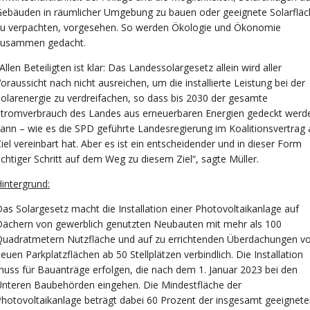
Gebäuden in räumlicher Umgebung zu bauen oder geeignete Solarflä
zu verpachten, vorgesehen. So werden Ökologie und Ökonomie
zusammen gedacht.
Allen Beteiligten ist klar: Das Landessolargesetz allein wird aller
oraussicht nach nicht ausreichen, um die installierte Leistung bei der
olarenergie zu verdreifachen, so dass bis 2030 der gesamte
Stromverbrauch des Landes aus erneuerbaren Energien gedeckt werd
ann – wie es die SPD geführte Landesregierung im Koalitionsvertrag 
iel vereinbart hat. Aber es ist ein entscheidender und in dieser Form
ichtiger Schritt auf dem Weg zu diesem Ziel“, sagte Müller.
intergrund:
as Solargesetz macht die Installation einer Photovoltaikanlage auf
Dächern von gewerblich genutzten Neubauten mit mehr als 100
Quadratmetern Nutzfläche und auf zu errichtenden Überdachungen v
euen Parkplatzflächen ab 50 Stellplätzen verbindlich. Die Installation
uss für Bauanträge erfolgen, die nach dem 1. Januar 2023 bei den
nteren Baubehörden eingehen. Die Mindestfläche der
hotovoltaikanlage beträgt dabei 60 Prozent der insgesamt geeignet