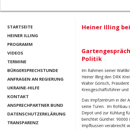
Heiner Illing be
STARTSEITE
HEINER ILLING
PROGRAMM
Gartengespräche
VIDEOS
Politik
TERMINE
BÜRGERSPRECHSTUNDE
Im Rahmen seiner Wahlkr
Heiner Illing den DRK Kr
ANFRAGEN AN REGIERUNG
Walter Görisch, Präsiden
UKRAINE-HILFE
Kreisgeschäftsführer und
KONTAKT
Das Impfzentrum in der A
ANSPRECHPARTNER BUND
seine Türen. Im Rohbau d
Depot und zur Kühlung fü
DATENSCHUTZERKLÄRUNG
berichtet Günther. 90000
TRANSPARENZ
Impfbussen verabreicht w