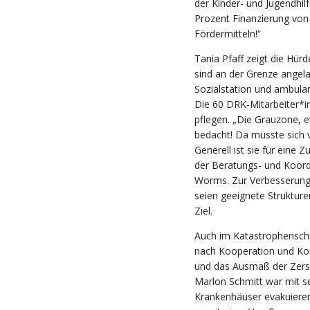
der Kinder- und Jugendhilf
Prozent Finanzierung von 
Fördermitteln!“
Tania Pfaff zeigt die Hürd
sind an der Grenze angela
Sozialstation und ambula
Die 60 DRK-Mitarbeiter*in
pflegen. „Die Grauzone, e
bedacht! Da müsste sich 
Generell ist sie für eine
der Beratungs- und Koord
Worms. Zur Verbesserung 
seien geeignete Strukture
Ziel.
Auch im Katastrophenschu
nach Kooperation und Kom
und das Ausmaß der Zers
Marlon Schmitt war mit sei
Krankenhäuser evakuieren