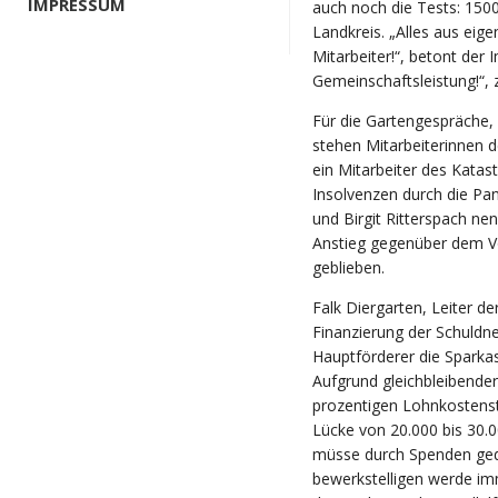
IMPRESSUM
auch noch die Tests: 150
Landkreis. „Alles aus eig
Mitarbeiter!“, betont der 
Gemeinschaftsleistung!“, 
Für die Gartengespräche, 
stehen Mitarbeiterinnen d
ein Mitarbeiter des Katas
Insolvenzen durch die Pand
und Birgit Ritterspach ne
Anstieg gegenüber dem Vo
geblieben.
Falk Diergarten, Leiter de
Finanzierung der Schuldn
Hauptförderer die Spark
Aufgrund gleichbleibender
prozentigen
Lohnkostenst
Lücke von 20.000 bis 30.0
müsse durch Spenden gede
bewerkstelligen werde imm