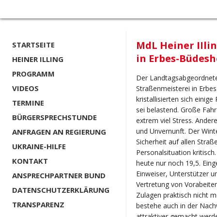
MdL Heiner IIli
STARTSEITE
in Erbes-Büdes
HEINER ILLING
PROGRAMM
Der Landtagsabgeordnete 
VIDEOS
Straßenmeisterei in Erbe
kristallisierten sich eini
TERMINE
sei belastend. Große Fah
BÜRGERSPRECHSTUNDE
extrem viel Stress. Ander
und Unvernunft. Der Winte
ANFRAGEN AN REGIERUNG
Sicherheit auf allen Stra
UKRAINE-HILFE
Personalsituation kritisch
KONTAKT
heute nur noch 19,5. Eing
Einweiser, Unterstützer un
ANSPRECHPARTNER BUND
Vertretung von Vorabeitern
DATENSCHUTZERKLÄRUNG
Zulagen praktisch nicht m
TRANSPARENZ
bestehe auch in der Nach
attraktiver gemacht werde