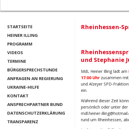
Rheinhessen-Spr
STARTSEITE
HEINER ILLING
PROGRAMM
Rheinhessenspre
VIDEOS
und Stephanie 
TERMINE
BÜRGERSPRECHSTUNDE
MdL Heiner Illing lädt am
17:00 Uhr
zusammen mit S
ANFRAGEN AN REGIERUNG
und Alzeyer SPD-Fraktion
UKRAINE-HILFE
ein.
KONTAKT
Während dieser Zeit könne
ANSPRECHPARTNER BUND
persönlich oder unter de
DATENSCHUTZERKLÄRUNG
mdl.heiner-illing@hotmai
rund um Rheinhessen, abe
TRANSPARENZ