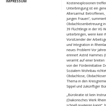
IMPRESSUM
Kostenexplosionen treffen
Unterbringung ist ein ge
Altersarmut Betroffenen, 
jungen Frauen“, summiert 
Obdachlosenbetreuung in 
39 Flüchtlinge in der VG
unterbringen, wenn kein W
Vorsitzender der Arbeits
und
Integration in Rheinl
neues Problem! Vor Jahren
erinnert Astrid Hammes (
verarmt auf einer breiten B
von der Förderinitiative D
Sozialem Wohnbau richtet 
Obdachlose, Obdachlosen
Thema in den Kreisgremie
Sippel und zukünftiger Bü
„Bürokratie ist kein Instr
(Diakonisches Werk Rheinh
schnell reagieren kann!“, b