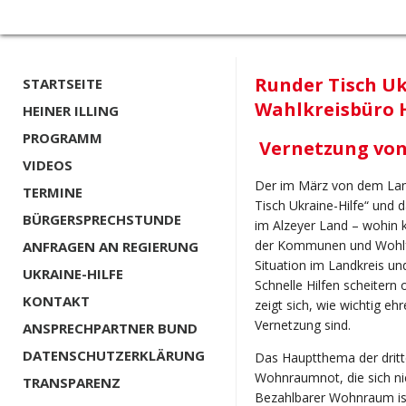
Runder Tisch Uk
STARTSEITE
Wahlkreisbüro
HEINER ILLING
PROGRAMM
Vernetzung vo
VIDEOS
Der im März von dem Land
TERMINE
Tisch Ukraine-Hilfe“ und 
BÜRGERSPRECHSTUNDE
im Alzeyer Land – wohin 
der Kommunen und Wohlfa
ANFRAGEN AN REGIERUNG
Situation im Landkreis u
UKRAINE-HILFE
Schnelle Hilfen scheitern
KONTAKT
zeigt sich, wie wichtig e
Vernetzung sind.
ANSPRECHPARTNER BUND
DATENSCHUTZERKLÄRUNG
Das Hauptthema der dritt
Wohnraumnot, die sich nich
TRANSPARENZ
Bezahlbarer Wohnraum is