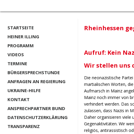
Rheinhessen ge
STARTSEITE
HEINER ILLING
PROGRAMM
Aufruf: Kein Na
VIDEOS
TERMINE
Wir stellen uns 
BÜRGERSPRECHSTUNDE
Die neonazistische Partei
ANFRAGEN AN REGIERUNG
martialischen Worten, die 
UKRAINE-HILFE
Aufmarsch in Mainz angek
Mainz
noch immer von bre
KONTAKT
verhindert werden.
Das so
ANSPRECHPARTNER BUND
zulassen, dass Nazis in
Ma
Daher organisieren viele
DATENSCHUTZERKLÄRUNG
Gegenaktivitäten. Wir wen
TRANSPARENZ
religiös, antirassistisch o