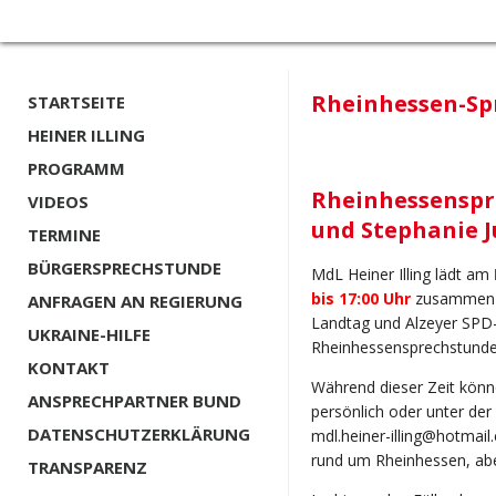
Rheinhessen-Spr
STARTSEITE
HEINER ILLING
PROGRAMM
Rheinhessenspre
VIDEOS
und Stephanie 
TERMINE
BÜRGERSPRECHSTUNDE
MdL Heiner Illing lädt am
bis 17:00 Uhr
zusammen m
ANFRAGEN AN REGIERUNG
Landtag und Alzeyer SPD-
UKRAINE-HILFE
Rheinhessensprechstunde
KONTAKT
Während dieser Zeit könne
ANSPRECHPARTNER BUND
persönlich oder unter de
DATENSCHUTZERKLÄRUNG
mdl.heiner-illing@hotmai
rund um Rheinhessen, aber
TRANSPARENZ