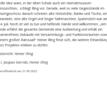
olle Idee wäre, in der Alten Schule auch ein Heimatmuseum
inzurichten, schlägt Illing vor. Gerade, weil so viele Gegenstände im
achgeschoss danach schreien: alte Holzstühle, Bänke und Tische, ei
anduhr, eine alte Orgel und Singer Nähmaschine. Spatenstich war a
4. Juli. Noch ist viel zu tun und helfende Hände sind willkommen. „Am
nde erfährt die gesamte Gemeinde eine Aufwertung und erhält ein
barrierefreies Gebäude mit Versammlungs- und Funktionsräumen sow
inem großen Ratssaal!“ Heiner Illing freut sich, die weitere Entwicklun
es Projektes erleben zu dürfen.
otorecht: Heiner Illing
.l. Jacques Garrido, Heiner Illing
eröffentlicht am 21.09.2022.