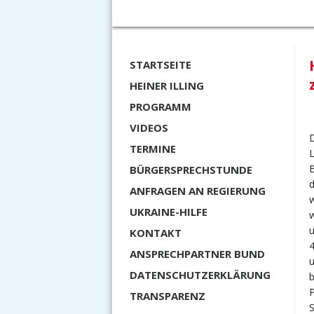
STARTSEITE
HEINER ILLING
PROGRAMM
VIDEOS
D
TERMINE
L
B
BÜRGERSPRECHSTUNDE
d
ANFRAGEN AN REGIERUNG
w
UKRAINE-HILFE
w
KONTAKT
ANSPRECHPARTNER BUND
u
DATENSCHUTZERKLÄRUNG
b
P
TRANSPARENZ
S