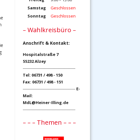
Samstag
Geschlossen
Sonntag
Geschlossen
ne
m
– Wahlkreisbüro –
Anschrift & Kontakt:
ie
g
Hospitalstraße 7
55232 Alzey
------------------------------------------
Tel: 06731 / 498 - 150
Fax: 06731 / 498 - 151
------------------------------------------
E-
Mail:
MdL@Heiner-Illing.de
------------------------------------------
– – – Themen – – –