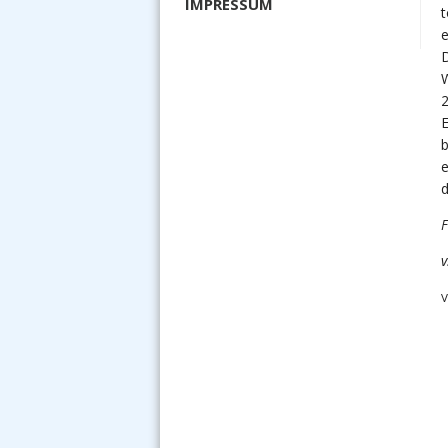
IMPRESSUM
t
e
D
W
2
E
e
d
F
v
V