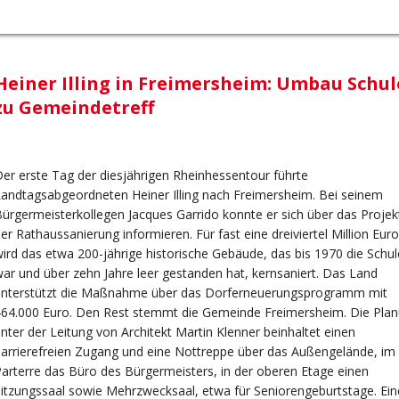
Heiner Illing in Freimersheim: Umbau Schul
zu Gemeindetreff
er erste Tag der diesjährigen Rheinhessentour führte
andtagsabgeordneten Heiner Illing nach Freimersheim. Bei seinem
ürgermeisterkollegen Jacques Garrido konnte er sich über das Projek
er Rathaussanierung informieren. Für fast eine dreiviertel Million Euro
ird das etwa 200-jährige historische Gebäude, das bis 1970 die Schul
ar und über zehn Jahre leer gestanden hat, kernsaniert. Das Land
unterstützt die Maßnahme über das Dorferneuerungsprogramm mit
464.000 Euro. Den Rest stemmt die Gemeinde Freimersheim. Die Pla
nter der Leitung von Architekt Martin Klenner beinhaltet einen
arrierefreien Zugang und eine Nottreppe über das Außengelände, im
arterre das Büro des Bürgermeisters, in der oberen Etage einen
itzungssaal sowie Mehrzwecksaal, etwa für Seniorengeburtstage. Ein