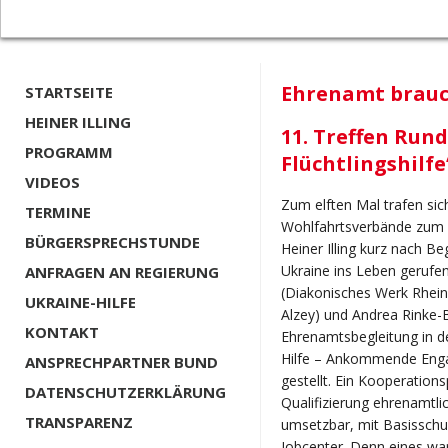
Ehrenamt brauc
STARTSEITE
HEINER ILLING
11. Treffen Run
PROGRAMM
Flüchtlingshilfe
VIDEOS
Zum elften Mal trafen si
TERMINE
Wohlfahrtsverbände zum 
BÜRGERSPRECHSTUNDE
Heiner Illing kurz nach B
Ukraine ins Leben geruf
ANFRAGEN AN REGIERUNG
(Diakonisches Werk Rhei
UKRAINE-HILFE
Alzey) und Andrea Rinke-
KONTAKT
Ehrenamtsbegleitung in d
Hilfe – Ankommende Engag
ANSPRECHPARTNER BUND
gestellt. Ein Kooperation
DATENSCHUTZERKLÄRUNG
Qualifizierung ehrenamtlic
TRANSPARENZ
umsetzbar, mit Basisschu
Jobcenter. Denn eines war 