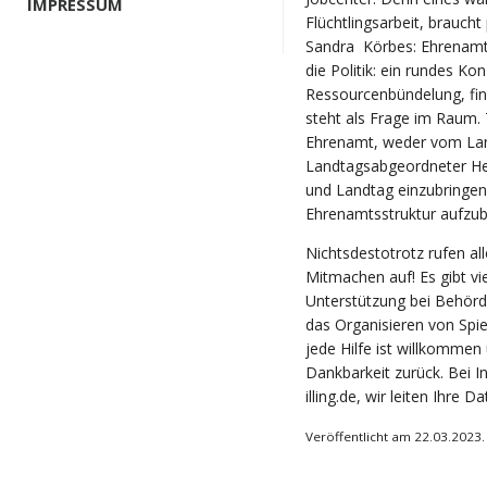
IMPRESSUM
Flüchtlingsarbeit, brauch
Sandra Körbes: Ehrenamt
die Politik: ein rundes K
Ressourcenbündelung, fina
steht als Frage im Raum. 
Ehrenamt, weder vom Lan
Landtagsabgeordneter Hei
und Landtag einzubringen
Ehrenamtsstruktur aufzu
Nichtsdestotrotz rufen all
Mitmachen auf! Es gibt vi
Unterstützung bei Behörd
das Organisieren von Spi
jede Hilfe ist willkommen
Dankbarkeit zurück. Bei I
illing.de
, wir leiten Ihre D
Veröffentlicht am 22.03.2023.