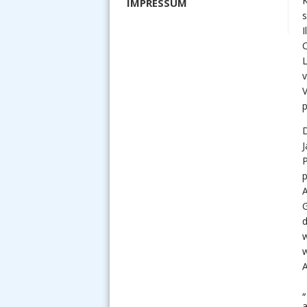
K
IMPRESSUM
I
C
L
v
p
D
J
P
p
A
G
d
w
w
A
„
a