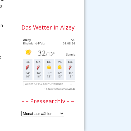
30
e
en
Das Wetter in Alzey
D-
– – Pressearchiv – –
–
–
Pressearchiv