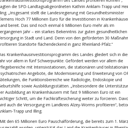
rankenhausinvestitionsprogramm des Landes profitieren können“,
sagten die SPD-Landtagsabgeordneten Kathrin Anklam-Trapp und Hei
lling. „Insgesamt stellt die Landesregierung mit Gesundheitsminister
lemens Hoch 77 Millionen Euro für die Investitionen in Krankenhäuse
and bereit. Das sind noch einmal 6 Millionen Euro mehr als im
ergangenen Jahr – ein starkes Bekenntnis zur guten gesundheitlichen
Versorgung in Stadt und Land. Denn von den geförderten 30 Maßna
rofitieren Standorte flächendeckend in ganz Rheinland-Pfalz.“
as Krankenhausinvestitionsprogramm des Landes gliedert sich in di
ahr vor allem in fünf Schwerpunkte: Gefördert werden vor allem die
flegebereiche mit Intensivstationen, die stationären und teilstationär
sychiatrischen Angebote, die Modernisierung und Erweiterung von O
bteilungen, die Funktionsbereiche wie Radiologie, Endoskopie und
eburtshilfe sowie Ausbildungsstätten. „Insbesondere die Unterstützu
er Ausbildung an Krankenhäusern mit fast 9 Millionen Euro ist ein
ichtiger Schritt, um die Fachkräftesicherung weiter zu forcieren. Dav
ird auch die Versorgung im Landkreis Alzey-Worms profitieren“, bet
nklam-Trapp und Illing.
Mit den 65 Millionen Euro Pauschalförderung, die bereits zum 1. Mär
usgezahlt wurden, unterstützt das Land die Krankenhäuser in Rheinla