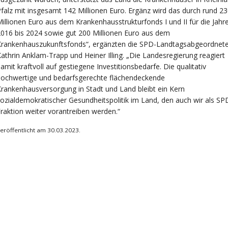
falz mit insgesamt 142 Millionen Euro. Ergänz wird das durch rund 2
illionen Euro aus dem Krankenhausstrukturfonds I und II für die Jahr
016 bis 2024 sowie gut 200 Millionen Euro aus dem
Krankenhauszukunftsfonds“, ergänzten die SPD-Landtagsabgeordnet
athrin Anklam-Trapp und Heiner Illing. „Die Landesregierung reagiert
amit kraftvoll auf gestiegene Investitionsbedarfe. Die qualitativ
hochwertige und bedarfsgerechte flächendeckende
rankenhausversorgung in Stadt und Land bleibt ein Kern
ozialdemokratischer Gesundheitspolitik im Land, den auch wir als SP
raktion weiter vorantreiben werden.“
eröffentlicht am 30.03.2023.