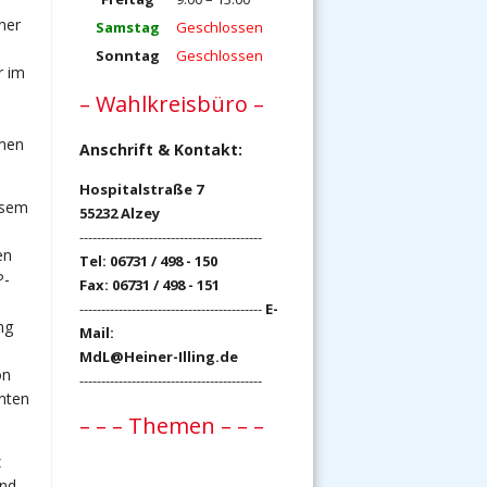
ner
Samstag
Geschlossen
Sonntag
Geschlossen
r im
– Wahlkreisbüro –
hmen
Anschrift & Kontakt:
Hospitalstraße 7
esem
55232 Alzey
------------------------------------------
en
Tel: 06731 / 498 - 150
P-
Fax: 06731 / 498 - 151
------------------------------------------
E-
ng
Mail:
MdL@Heiner-Illing.de
on
------------------------------------------
onten
– – – Themen – – –
z
nd-