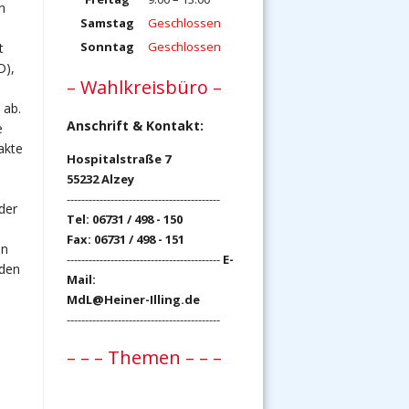
n
Samstag
Geschlossen
Sonntag
Geschlossen
t
D),
– Wahlkreisbüro –
 ab.
Anschrift & Kontakt:
e
akte
Hospitalstraße 7
55232 Alzey
------------------------------------------
der
Tel: 06731 / 498 - 150
Fax: 06731 / 498 - 151
in
------------------------------------------
E-
uden
Mail:
MdL@Heiner-Illing.de
------------------------------------------
– – – Themen – – –