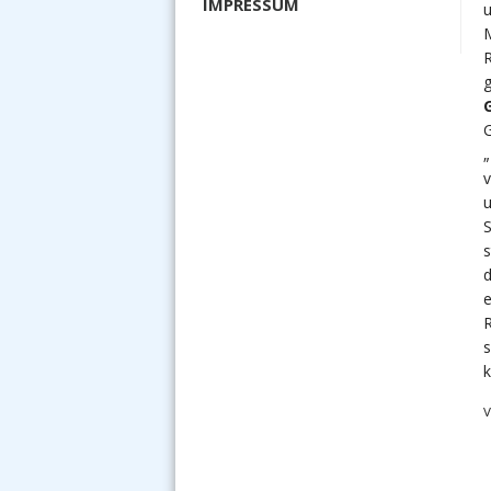
IMPRESSUM
u
M
R
g
„
v
u
S
s
d
e
R
s
k
V