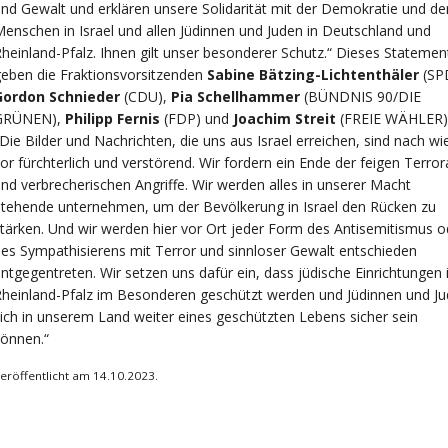
nd Gewalt und erklären unsere Solidarität mit der Demokratie und de
enschen in Israel und allen Jüdinnen und Juden in Deutschland und
heinland-Pfalz. Ihnen gilt unser besonderer Schutz.“ Dieses Statemen
eben die Fraktionsvorsitzenden
Sabine Bätzing-Lichtenthäler
(SP
Gordon Schnieder
(CDU),
Pia Schellhammer
(BÜNDNIS 90/DIE
GRÜNEN),
Philipp Fernis
(FDP) und
Joachim Streit
(FREIE WÄHLER)
Die Bilder und Nachrichten, die uns aus Israel erreichen, sind nach wi
or fürchterlich und verstörend. Wir fordern ein Ende der feigen Terror
nd verbrecherischen Angriffe. Wir werden alles in unserer Macht
tehende unternehmen, um der Bevölkerung in Israel den Rücken zu
tärken. Und wir werden hier vor Ort jeder Form des Antisemitismus o
es Sympathisierens mit Terror und sinnloser Gewalt entschieden
ntgegentreten. Wir setzen uns dafür ein, dass jüdische Einrichtungen 
heinland-Pfalz im Besonderen geschützt werden und Jüdinnen und J
ich in unserem Land weiter eines geschützten Lebens sicher sein
önnen.“
eröffentlicht am 14.10.2023.