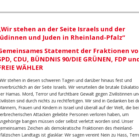
„Wir stehen an der Seite Israels und der
Jüdinnen und Juden in Rheinland-Pfalz“
Gemeinsames Statement der Fraktionen v
SPD, CDU, BÜNDNIS 90/DIE GRÜNEN, FDP un
FREIE WÄHLER
Wir stehen in diesen schweren Tagen und darüber hinaus fest und
nverbrüchlich an der Seite Israels. Wir verurteilen die brutale Eskalati
er Hamas. Mord, Terror und furchtbare Gewalt gegen Zivilistinnen un
ivilisten sind durch nichts zu rechtfertigen. Wir sind in Gedanken bei d
ännern, Frauen und Kindern in Israel und überall auf der Welt, die be
erbrecherischen Attacken geliebte Personen verloren haben, um
ngehörige bangen müssen oder selbst verletzt worden sind. Unser
emeinsames Zeichen als demokratische Fraktionen des rheinland-
fälzischen Landtags ist glasklar: Wir sagen vereint Nein zu Hass, Terr