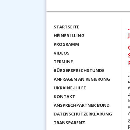
STARTSEITE
HEINER ILLING
PROGRAMM
VIDEOS
TERMINE
BÜRGERSPRECHSTUNDE
„
ANFRAGEN AN REGIERUNG
u
UKRAINE-HILFE
d
Z
KONTAKT
M
ANSPRECHPARTNER BUND
v
A
DATENSCHUTZERKLÄRUNG
g
TRANSPARENZ
p