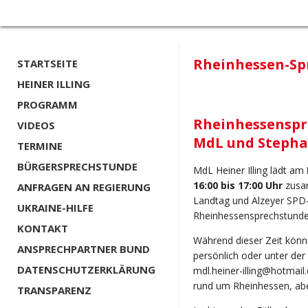
Rheinhessen-Spr
STARTSEITE
HEINER ILLING
PROGRAMM
Rheinhessenspre
VIDEOS
MdL und Stepha
TERMINE
BÜRGERSPRECHSTUNDE
MdL Heiner Illing lädt am
16:00 bis 17:00 Uhr
zusam
ANFRAGEN AN REGIERUNG
Landtag und Alzeyer SPD-
UKRAINE-HILFE
Rheinhessensprechstunde i
KONTAKT
Während dieser Zeit könne
ANSPRECHPARTNER BUND
persönlich oder unter de
DATENSCHUTZERKLÄRUNG
mdl.heiner-illing@hotmai
rund um Rheinhessen, aber
TRANSPARENZ