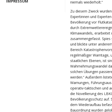
IMPRESSUM
niemals wiederholt.“
Zu diesem Zweck wurden i
Expertinnen und Experten
Bevölkerung vor Flutkata
durch Extremwetterereigni
Klimawandels, erarbeitet
zusammengefasst. Spies sk
und blickte unter andere
Bereich Katastrophenvors
regelmäßiger Warntage, un
staatlichen Ebenen, ist sin
Wahrnehmungswandel dahi
solchen Übungen passieren
werden.“ Außerdem listet
Warnungen, Führungsaus- 
operativ-taktischen und a
die Novellierung des LBK
Bevölkerungsschutz auf. S
dem Wiederaufbau befass
Bauordnung wurden gelob