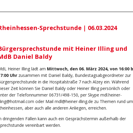
Rheinhessen-Sprechstunde | 06.03.2024
Bürgersprechstunde mit Heiner Illing und
MdB Daniel Baldy
dL Heiner Illing lädt am
Mittwoch, den 06. März 2024, von 16:00 b
17:00 Uhr
zusammen mit Daniel Baldy, Bundestagsabgeordneter zur
ürgersprechstunde in die Hospitalstraße 7 nach Alzey ein. Während
ieser Zeit können Sie Daniel Baldy oder Heiner Illing persönlich oder
unter der Telefonnummer 06731/498-150, per Skype
mdl.heiner-
lling@hotmail.com
oder Mail
mdl@heiner-illing.de
zu Themen rund um
heinhessen, aber auch alle anderen Anliegen, erreichen.
n dringenden Fällen kann auch ein Gesprächstermin außerhalb der
prechstunde vereinbart werden.