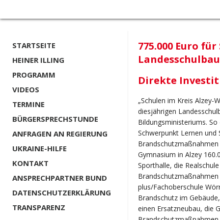
775.000 Euro für
STARTSEITE
Landesschulba
HEINER ILLING
PROGRAMM
Direkte Investi
VIDEOS
„Schulen im Kreis Alzey-
TERMINE
diesjährigen Landesschul
BÜRGERSPRECHSTUNDE
Bildungsministeriums. So 
Schwerpunkt Lernen und S
ANFRAGEN AN REGIERUNG
Brandschutzmaßnahmen i
UKRAINE-HILFE
Gymnasium in Alzey 160.
KONTAKT
Sporthalle, die Realschul
Brandschutzmaßnahmen i
ANSPRECHPARTNER BUND
plus/Fachoberschule Wörr
DATENSCHUTZERKLÄRUNG
Brandschutz im Gebäude, 
TRANSPARENZ
einen Ersatzneubau, die 
Brandschutzmaßnahmen 