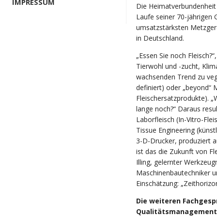
IMPRESSUM
Die Heimatverbundenheit 
Laufe seiner 70-jährigen 
umsatzstärksten Metzger
in Deutschland.
„Essen Sie noch Fleisch?“,
Tierwohl und -zucht, Kl
wachsenden Trend zu veg
definiert) oder „beyond“ 
Fleischersatzprodukte). 
lange noch?“ Daraus resu
Laborfleisch (In-Vitro-Fleis
Tissue Engineering (küns
3-D-Drucker, produziert a
ist das die Zukunft von Fl
Illing, gelernter Werkze
Maschinenbautechniker un
Einschätzung: „Zeithorizon
Die weiteren Fachgesp
Qualitätsmanagement 