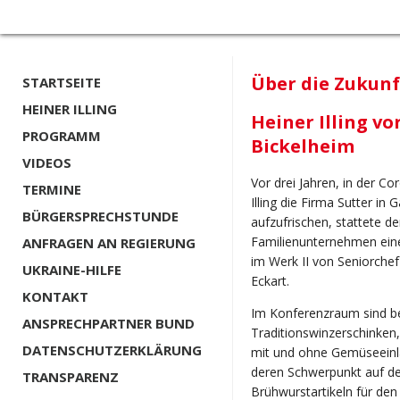
Über die Zukun
STARTSEITE
HEINER ILLING
Heiner Illing vo
PROGRAMM
Bickelheim
VIDEOS
Vor drei Jahren, in der C
TERMINE
Illing die Firma Sutter i
BÜRGERSPRECHSTUNDE
aufzufrischen, stattete d
Familienunternehmen ein
ANFRAGEN AN REGIERUNG
im Werk II von Seniorche
UKRAINE-HILFE
Eckart.
KONTAKT
Im Konferenzraum sind be
ANSPRECHPARTNER BUND
Traditionswinzerschinken
DATENSCHUTZERKLÄRUNG
mit und ohne Gemüseeinla
deren Schwerpunkt auf d
TRANSPARENZ
Brühwurstartikeln für den 