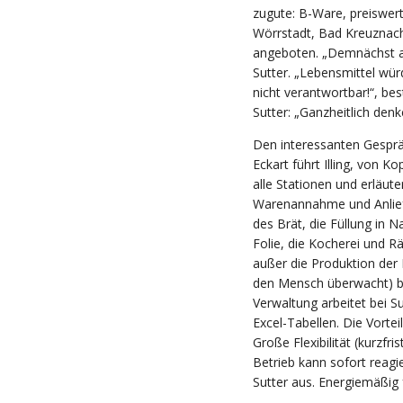
zugute: B-Ware, preiswerte
Wörrstadt, Bad Kreuznach
angeboten. „Demnächst auc
Sutter. „Lebensmittel wü
nicht verantwortbar!“, be
Sutter: „Ganzheitlich denk
Den interessanten Gesprä
Eckart führt Illing, von K
alle Stationen und erläut
Warenannahme und Anliefe
des Brät, die Füllung in 
Folie, die Kocherei und Rä
außer die Produktion der 
den Mensch überwacht) bis
Verwaltung arbeitet bei S
Excel-Tabellen. Die Vortei
Große Flexibilität (kurzf
Betrieb kann sofort reagi
Sutter aus. Energiemäßig 