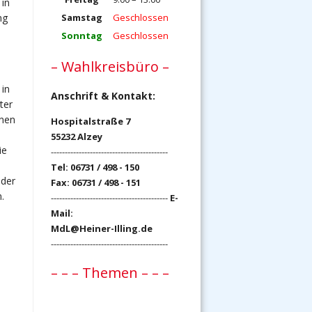
 in
ng
Samstag
Geschlossen
Sonntag
Geschlossen
– Wahlkreisbüro –
in
Anschrift & Kontakt:
ter
nen
Hospitalstraße 7
55232 Alzey
ie
------------------------------------------
Tel: 06731 / 498 - 150
 der
Fax: 06731 / 498 - 151
.
------------------------------------------
E-
Mail:
MdL@Heiner-Illing.de
------------------------------------------
– – – Themen – – –