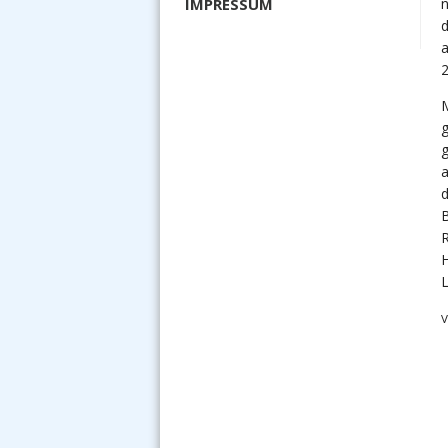
n
IMPRESSUM
d
M
g
B
R
H
L
V