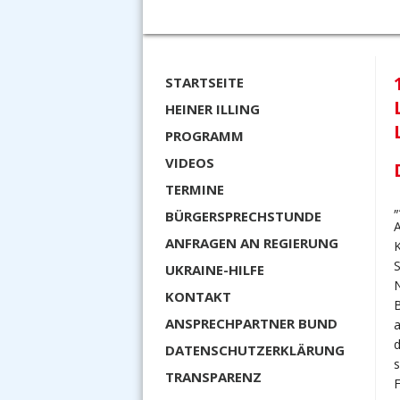
STARTSEITE
HEINER ILLING
PROGRAMM
VIDEOS
TERMINE
BÜRGERSPRECHSTUNDE
A
ANFRAGEN AN REGIERUNG
K
S
UKRAINE-HILFE
N
KONTAKT
B
ANSPRECHPARTNER BUND
a
d
DATENSCHUTZERKLÄRUNG
s
TRANSPARENZ
F