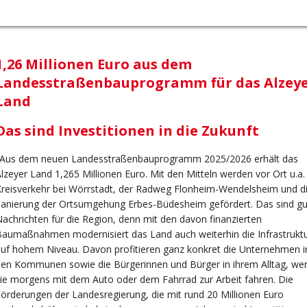
1,26 Millionen Euro aus dem
Landesstraßenbauprogramm für das Alzey
Land
Das sind Investitionen in die Zukunft
„Aus dem neuen Landesstraßenbauprogramm 2025/2026 erhält das
lzeyer Land 1,265 Millionen Euro. Mit den Mitteln werden vor Ort u.a.
reisverkehr bei Wörrstadt, der Radweg Flonheim-Wendelsheim und d
anierung der Ortsumgehung Erbes-Büdesheim gefördert. Das sind gu
achrichten für die Region, denn mit den davon finanzierten
aumaßnahmen modernisiert das Land auch weiterhin die Infrastrukt
uf hohem Niveau. Davon profitieren ganz konkret die Unternehmen i
en Kommunen sowie die Bürgerinnen und Bürger in ihrem Alltag, we
ie morgens mit dem Auto oder dem Fahrrad zur Arbeit fahren. Die
örderungen der Landesregierung, die mit rund 20 Millionen Euro