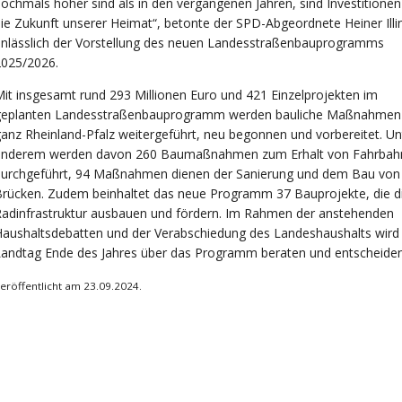
ochmals höher sind als in den vergangenen Jahren, sind Investitionen
ie Zukunft unserer Heimat“, betonte der SPD-Abgeordnete Heiner Illi
anlässlich der Vorstellung des neuen Landesstraßenbauprogramms
2025/2026.
it insgesamt rund 293 Millionen Euro und 421 Einzelprojekten im
geplanten Landesstraßenbauprogramm werden bauliche Maßnahmen 
anz Rheinland-Pfalz weitergeführt, neu begonnen und vorbereitet. Un
anderem werden davon 260 Baumaßnahmen zum Erhalt von Fahrbah
durchgeführt, 94 Maßnahmen dienen der Sanierung und dem Bau von
rücken. Zudem beinhaltet das neue Programm 37 Bauprojekte, die d
adinfrastruktur ausbauen und fördern. Im Rahmen der anstehenden
aushaltsdebatten und der Verabschiedung des Landeshaushalts wird
andtag Ende des Jahres über das Programm beraten und entscheiden
eröffentlicht am 23.09.2024.