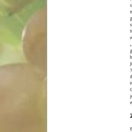
s
e
s
M
w
„
g
b
J
1
i
G
j
w
B