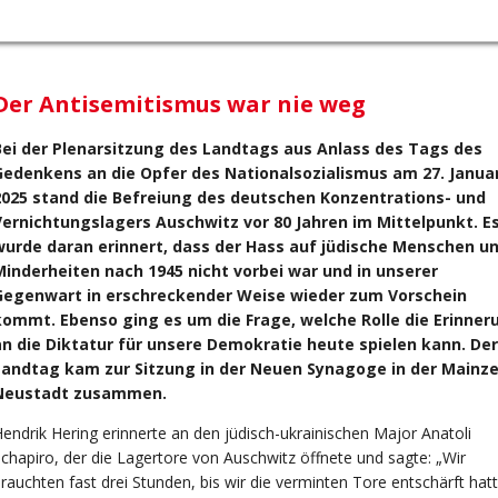
Der Antisemitismus war nie weg
Bei der Plenarsitzung des Landtags aus Anlass des Tags des
Gedenkens an die Opfer des Nationalsozialismus am 27. Janua
2025 stand die Befreiung des deutschen Konzentrations- und
Vernichtungslagers Auschwitz vor 80 Jahren im Mittelpunkt. E
wurde daran erinnert, dass der Hass auf jüdische Menschen u
Minderheiten nach 1945 nicht vorbei war und in unserer
Gegenwart in erschreckender Weise wieder zum Vorschein
kommt. Ebenso ging es um die Frage, welche Rolle die Erinner
an die Diktatur für unsere Demokratie heute spielen kann. Der
Landtag kam zur Sitzung in der Neuen Synagoge in der Mainze
Neustadt zusammen.
endrik Hering erinnerte an den jüdisch-ukrainischen Major Anatoli
chapiro, der die Lagertore von Auschwitz öffnete und sagte: „Wir
rauchten fast drei Stunden, bis wir die verminten Tore entschärft hatt