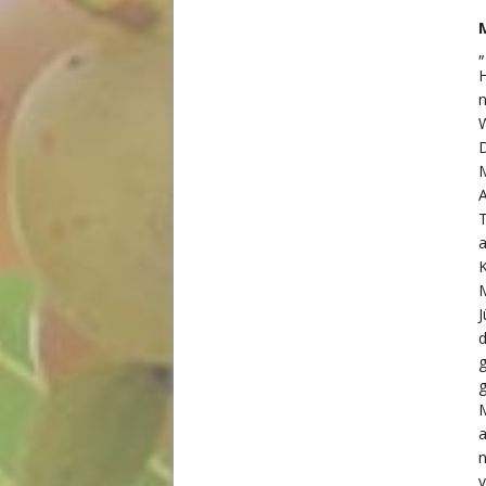
„
H
n
D
M
A
T
K
M
J
d
g
g
M
a
n
v