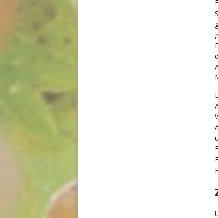
F
S
g
g
D
d
M
D
A
W
A
u
E
F
R
U