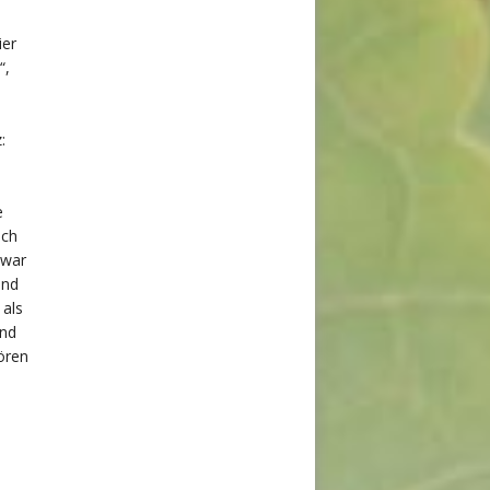
ier
“,
:
e
ach
zwar
und
 als
und
tören