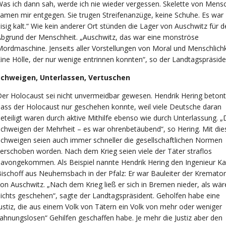
as ich dann sah, werde ich nie wieder vergessen. Skelette von Mens
amen mir entgegen. Sie trugen Streifenanzüge, keine Schuhe. Es war
isig kalt.“ Wie kein anderer Ort stünden die Lager von Auschwitz für 
bgrund der Menschheit. „Auschwitz, das war eine monströse
ordmaschine. Jenseits aller Vorstellungen von Moral und Menschlichk
ine Hölle, der nur wenige entrinnen konnten“, so der Landtagspräside
Schweigen, Unterlassen, Vertuschen
er Holocaust sei nicht unvermeidbar gewesen. Hendrik Hering betont
ass der Holocaust nur geschehen konnte, weil viele Deutsche daran
eteiligt waren durch aktive Mithilfe ebenso wie durch Unterlassung. 
chweigen der Mehrheit – es war ohrenbetäubend“, so Hering. Mit di
chweigen seien auch immer schneller die gesellschaftlichen Normen
erschoben worden. Nach dem Krieg seien viele der Täter straflos
avongekommen. Als Beispiel nannte Hendrik Hering den Ingenieur Ka
ischoff aus Neuhemsbach in der Pfalz: Er war Bauleiter der Kremator
on Auschwitz. „Nach dem Krieg ließ er sich in Bremen nieder, als wär
ichts geschehen“, sagte der Landtagspräsident. Geholfen habe eine
ustiz, die aus einem Volk von Tätern ein Volk von mehr oder weniger
ahnungslosen“ Gehilfen geschaffen habe. Je mehr die Justiz aber den