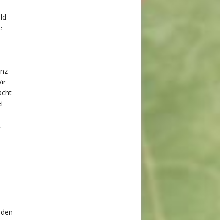
–
–
ld
e
anz
ir
acht
i
t
r
 den