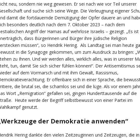
icht neu, sondern nie weg gewesen. Er sei nach wie vor Teil unserer
esellschaft und suche sich seine Wege. Die Verleugnung eigener Schu
nd damit die fortdauernde Demütigung der Opfer dauere an und hab
ich besonders deutlich nach dem
7. Oktober 2023 – nach dem
estialischen Angriff der Hamas auf wehrlose Israelis – gezeigt. „Es ist
nerträglich, dass Bürgerinnen und Bürger ihre jüdische Religion
erstecken müssen“, so Hendrik Hering. Als Landtag sei man heute g
bewusst in die Synagoge gekommen, um zum Ausdruck zu bringen: „W
tehen zu Ihnen. Und wir werden alles, wirklich alles, was in unserer M
teht, tun, damit Sie sich sicher fühlen können!“. Der Antisemitismus se
wieder auf dem Vormarsch und mit ihm Gewalt, Rassismus,
emokratieverachtung. Er offenbare sich in einer Sprache, die bewuss
rritiere, die brutal sei, die schamlos sei und die lüge. Als vor einem Jah
as Wort „Remigration“ gefallen sei, gingen Hunderttausende auf die
traße. Heute werde der Begriff selbstbewusst von einer Partei im
Wahlkampf genutzt.
„Werkzeuge der Demokratie anwenden“
endrik Hering dankte den vielen Zeitzeuginnen und Zeitzeugen, die in