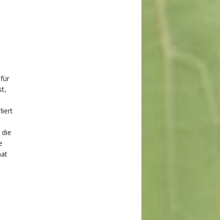
für
t,
iert
 die
e
aat
,