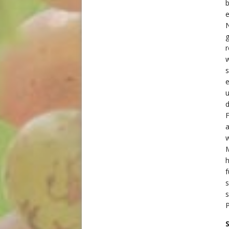
b
e
N
g
r
w
s
e
u
d
F
w
M
f
s
s
P