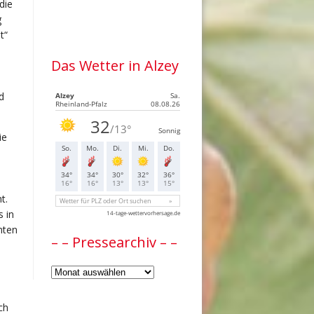
die
g
t“
Das Wetter in Alzey
d
ie
t.
 in
mten
– – Pressearchiv – –
–
–
Pressearchiv
ch