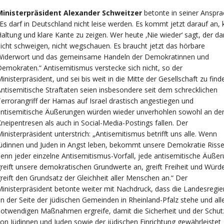
Ministerpräsident Alexander Schweitzer
betonte in seiner Anspra
Es darf in Deutschland nicht leise werden. Es kommt jetzt darauf an, 
altung und klare Kante zu zeigen. Wer heute ‚Nie wieder‘ sagt, der da
icht schweigen, nicht wegschauen. Es braucht jetzt das hörbare
Widerwort und das gemeinsame Handeln der Demokratinnen und
emokraten.“ Antisemitismus verstecke sich nicht, so der
inisterpräsident, und sei bis weit in die Mitte der Gesellschaft zu find
ntisemitische Straftaten seien insbesondere seit dem schrecklichen
errorangriff der Hamas auf Israel drastisch angestiegen und
antisemitische Äußerungen würden wieder unverhohlen sowohl an de
neipentresen als auch in Social-Media-Postings fallen. Der
inisterpräsident unterstrich: „Antisemitismus betrifft uns alle. Wenn
üdinnen und Juden in Angst leben, bekommt unsere Demokratie Risse
enn jeder einzelne Antisemitismus-Vorfall, jede antisemitische Äuße
reift unsere demokratischen Grundwerte an, greift Freiheit und Würd
reift den Grundsatz der Gleichheit aller Menschen an.“ Der
inisterpräsident betonte weiter mit Nachdruck, dass die Landesregi
n der Seite der jüdischen Gemeinden in Rheinland-Pfalz stehe und all
otwendigen Maßnahmen ergreife, damit die Sicherheit und der Schut
on Jüdinnen und Juden sowie der jüdischen Einrichtung gewährleistet