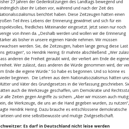
isher 27 Jahren der Gedenksitzungen des Landtags bewegend und
indringlich über ihr Leben vor, während und nach der Zeit des
ationalsozialismus berichtet haben. Diese Zeitzeugen hätten einen
roßen Teil ihres Lebens der Erinnerung gewidmet und sich für ein
espektvolles, friedliches Miteinander eingesetzt. Jetzt seien nur noch
enige von ihnen da. „Deshalb werden und wollen wir die Erinnerung
tärker als bisher in unsere eigenen Hände nehmen. Wir müssen
rwachsen werden. Sie, die Zeitzeugen, haben lange genug diese Last 
ns getragen“, so Hendrik Hering. Er mahnte abschließend: „Wer zuläss
ass anderen die Freiheit geraubt wird, der verliert am Ende die eigene
reiheit. Wer zulässt, dass anderen die Würde genommen wird, der verl
am Ende die eigene Würde.“ So habe es begonnen. Und so könne es
ieder beginnen. Die Lehren aus dem Nationalsozialismus hätten uns
ütter und Väter des Grundgesetzes in die Verfassung geschrieben. Si
hätten auch die Werkzeuge geschaffen, um Demokratie und Rechtsst
ür alle Zeiten gegen Angriffe zu sichern. „Aber wir müssen auch mutig
ein, die Werkzeuge, die uns an die Hand gegeben wurden, zu nutzen“
agte Hendrik Hering. Dazu brauche es entschlossene demokratische
arteien und eine selbstbewusste und mutige Zivilgesellschaft.
Schweitzer: Es darf in Deutschland nicht leise werden