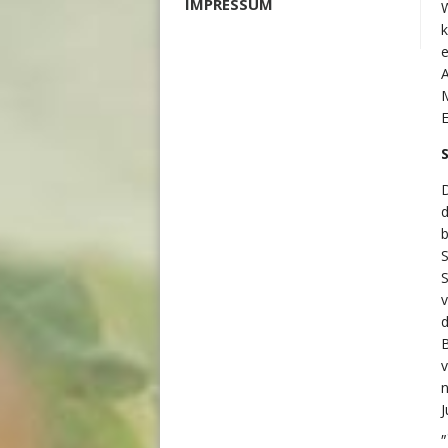
IMPRESSUM
W
k
e
A
M
E
D
d
b
S
S
v
d
B
v
n
J
„