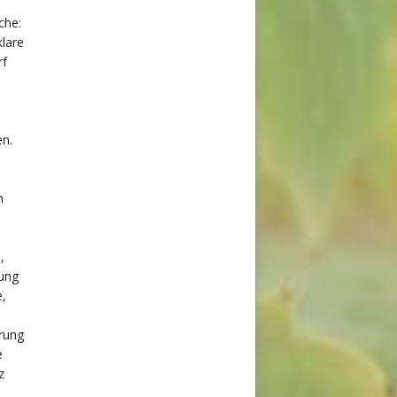
che:
klare
rf
en.
n
,
rung
e,
erung
e
z