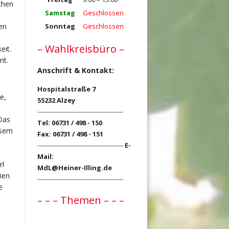
chen
Samstag
Geschlossen
Sonntag
Geschlossen
den
– Wahlkreisbüro –
eit.
nt.
Anschrift & Kontakt:
Hospitalstraße 7
e,
55232 Alzey
------------------------------------------
„Das
Tel: 06731 / 498 - 150
esem
Fax: 06731 / 498 - 151
------------------------------------------
E-
Mail:
rl
MdL@Heiner-Illing.de
ien
------------------------------------------
e
– – – Themen – – –