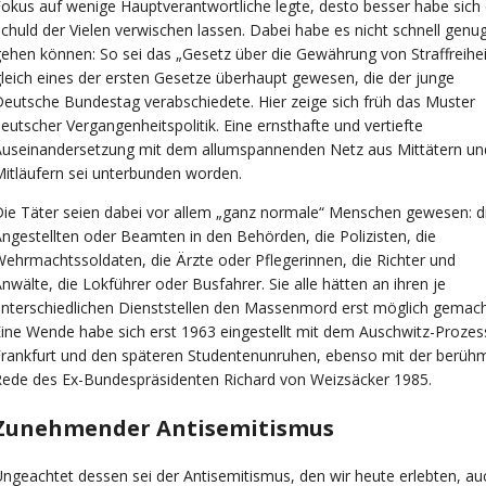
okus auf wenige Hauptverantwortliche legte, desto besser habe sich 
chuld der Vielen verwischen lassen. Dabei habe es nicht schnell genu
ehen können: So sei das „Gesetz über die Gewährung von Straffreihei
leich eines der ersten Gesetze überhaupt gewesen, die der junge
eutsche Bundestag verabschiedete. Hier zeige sich früh das Muster
eutscher Vergangenheitspolitik. Eine ernsthafte und vertiefte
Auseinandersetzung mit dem allumspannenden Netz aus Mittätern un
itläufern sei unterbunden worden.
ie Täter seien dabei vor allem „ganz normale“ Menschen gewesen: d
ngestellten oder Beamten in den Behörden, die Polizisten, die
ehrmachtssoldaten, die Ärzte oder Pflegerinnen, die Richter und
nwälte, die Lokführer oder Busfahrer. Sie alle hätten an ihren je
nterschiedlichen Dienststellen den Massenmord erst möglich gemach
ine Wende habe sich erst 1963 eingestellt mit dem Auschwitz-Prozess
rankfurt und den späteren Studentenunruhen, ebenso mit der berüh
ede des Ex-Bundespräsidenten Richard von Weizsäcker 1985.
Zunehmender Antisemitismus
ngeachtet dessen sei der Antisemitismus, den wir heute erlebten, au