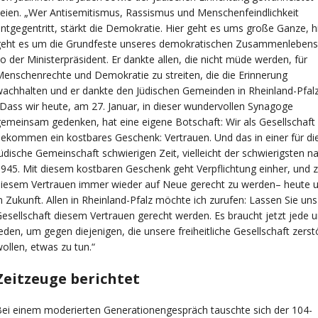
eien. „Wer Antisemitismus, Rassismus und Menschenfeindlichkeit
ntgegentritt, stärkt die Demokratie. Hier geht es ums große Ganze, h
geht es um die Grundfeste unseres demokratischen Zusammenlebens
o der Ministerpräsident. Er dankte allen, die nicht müde werden, für
enschenrechte und Demokratie zu streiten, die die Erinnerung
achhalten und er dankte den Jüdischen Gemeinden in Rheinland-Pfalz
Dass wir heute, am 27. Januar, in dieser wundervollen Synagoge
emeinsam gedenken, hat eine eigene Botschaft: Wir als Gesellschaft
ekommen ein kostbares Geschenk: Vertrauen. Und das in einer für di
üdische Gemeinschaft schwierigen Zeit, vielleicht der schwierigsten n
945. Mit diesem kostbaren Geschenk geht Verpflichtung einher, und 
diesem Vertrauen immer wieder auf Neue gerecht zu werden– heute 
n Zukunft. Allen in Rheinland-Pfalz möchte ich zurufen: Lassen Sie uns
esellschaft diesem Vertrauen gerecht werden. Es braucht jetzt jede 
eden, um gegen diejenigen, die unsere freiheitliche Gesellschaft zers
ollen, etwas zu tun.“
Zeitzeuge berichtet
ei einem moderierten Generationengespräch tauschte sich der 104-