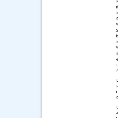
M
i
M
S
W
S
b
M
W
B
e
E
D
R
U
S
A