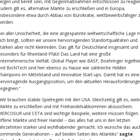
eigen und bereit sein, mit Gegenmaßnahmen entschlossen zu reagier
udem gilt es, alternative Märkte zu erschließen und in Europa,
nsbesondere etwa durch Abbau von Bürokratie, wettbewerbsfähiger 
werden.
ei aller Unsicherheit, die eine angespannte weltwirtschaftliche Lage m
ich bringt, sollten wir unsere hervorragenden Standortqualitäten und
tärken aber nicht kleinreden. Das gilt für Deutschland insgesamt und
esonders für Rheinland-Pfalz! Das Land hat eine große
nternehmerische Vielfalt. Global Player wie BASF, Boehringer Ingelhe
nd BioNTech sind hier ebenso zu Hause wie zahlreiche Hidden
hampions im Mittelstand und innovative Start-ups. Damit hat es eine
ervorragende Ausgangsposition, um den aktuellen Herausforderunge
begegnen.“
Wir brauchen stabile Spielregeln mit den USA. Gleichzeitig gilt es, weit
ärkte zu erschließen und mit Freihandelsabkommen abzusichern.
ERCOSUR und CETA sind wichtige Beispiele, weitere müssen folgen.
ffene Märkte und freier Handel – das alles hat uns in den letzten
ahrzehnten stärker und wohlhabender gemacht. Ich wünsche das auch
ommende Generationen – auf beiden Seiten des Atlantiks“
sagte