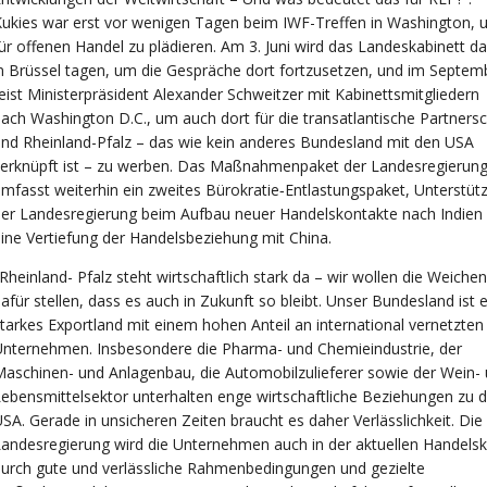
ukies war erst vor wenigen Tagen beim IWF-Treffen in Washington,
ür offenen Handel zu plädieren. Am 3. Juni wird das Landeskabinett d
n Brüssel tagen, um die Gespräche dort fortzusetzen, und im Septem
eist Ministerpräsident Alexander Schweitzer mit Kabinettsmitgliedern
ach Washington D.C., um auch dort für die transatlantische Partnersc
nd Rheinland-Pfalz – das wie kein anderes Bundesland mit den USA
verknüpft ist – zu werben. Das Maßnahmenpaket der Landesregierun
mfasst weiterhin ein zweites Bürokratie‑Entlastungspaket, Unterstüt
er Landesregierung beim Aufbau neuer Handelskontakte nach Indien
ine Vertiefung der Handelsbeziehung mit China.
Rheinland- Pfalz steht wirtschaftlich stark da – wir wollen die Weichen
afür stellen, dass es auch in Zukunft so bleibt. Unser Bundesland ist e
tarkes Exportland mit einem hohen Anteil an international vernetzten
nternehmen. Insbesondere die Pharma- und Chemieindustrie, der
aschinen- und Anlagenbau, die Automobilzulieferer sowie der Wein-
ebensmittelsektor unterhalten enge wirtschaftliche Beziehungen zu 
SA. Gerade in unsicheren Zeiten braucht es daher Verlässlichkeit. Die
andesregierung wird die Unternehmen auch in der aktuellen Handelsk
urch gute und verlässliche Rahmenbedingungen und gezielte