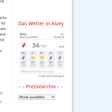
und
rächs
Das Wetter in Alzey
 für
nsam
neue
und
zu
– – Pressearchiv – –
n
z.
–
n
–
Pressearchiv