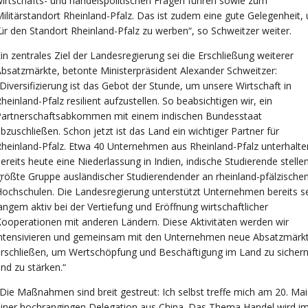
irtschafts- und handelspolitischen Fragen führen sowie zum
ilitärstandort Rheinland-Pfalz. Das ist zudem eine gute Gelegenheit,
ür den Standort Rheinland-Pfalz zu werben“, so Schweitzer weiter.
in zentrales Ziel der Landesregierung sei die Erschließung weiterer
bsatzmärkte, betonte Ministerpräsident Alexander Schweitzer:
Diversifizierung ist das Gebot der Stunde, um unsere Wirtschaft in
heinland-Pfalz resilient aufzustellen. So beabsichtigen wir, ein
Partnerschaftsabkommen mit einem indischen Bundesstaat
bzuschließen. Schon jetzt ist das Land ein wichtiger Partner für
heinland-Pfalz. Etwa 40 Unternehmen aus Rheinland-Pfalz unterhalte
ereits heute eine Niederlassung in Indien, indische Studierende stellen
rößte Gruppe ausländischer Studierendender an rheinland-pfälzische
ochschulen. Die Landesregierung unterstützt Unternehmen bereits se
angem aktiv bei der Vertiefung und Eröffnung wirtschaftlicher
ooperationen mit anderen Ländern. Diese Aktivitäten werden wir
intensivieren und gemeinsam mit den Unternehmen neue Absatzmärk
rschließen, um Wertschöpfung und Beschäftigung im Land zu sicher
nd zu stärken.“
Die Maßnahmen sind breit gestreut: Ich selbst treffe mich am 20. Mai
iner hochrangingen Delegation aus China. Das Thema Handel wird i