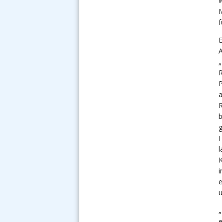
w
M
f
E
A
„
R
a
R
b
g
H
l
K
e
u
„
e