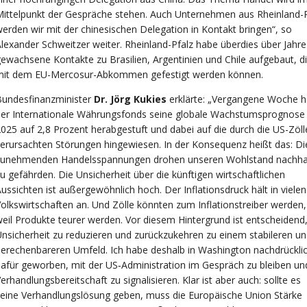
ittelpunkt der Gespräche stehen. Auch Unternehmen aus Rheinland-P
erden wir mit der chinesischen Delegation in Kontakt bringen“, so
lexander Schweitzer weiter. Rheinland-Pfalz habe überdies über Jahre
ewachsene Kontakte zu Brasilien, Argentinien und Chile aufgebaut, d
mit dem EU-Mercosur-Abkommen gefestigt werden können.
Bundesfinanzminister
Dr. Jörg Kukies
erklärte: „Vergangene Woche h
er Internationale Währungsfonds seine globale Wachstumsprognose 
025 auf 2,8 Prozent herabgestuft und dabei auf die durch die US-Zöll
erursachten Störungen hingewiesen. In der Konsequenz heißt das: Di
zunehmenden Handelsspannungen drohen unseren Wohlstand nachhal
u gefährden. Die Unsicherheit über die künftigen wirtschaftlichen
ussichten ist außergewöhnlich hoch. Der Inflationsdruck hält in vielen
olkswirtschaften an. Und Zölle könnten zum Inflationstreiber werden,
eil Produkte teurer werden. Vor diesem Hintergrund ist entscheidend,
nsicherheit zu reduzieren und zurückzukehren zu einem stabileren u
erechenbareren Umfeld. Ich habe deshalb in Washington nachdrückli
afür geworben, mit der US‑Administration im Gespräch zu bleiben un
erhandlungsbereitschaft zu signalisieren. Klar ist aber auch: sollte es
eine Verhandlungslösung geben, muss die Europäische Union Stärke