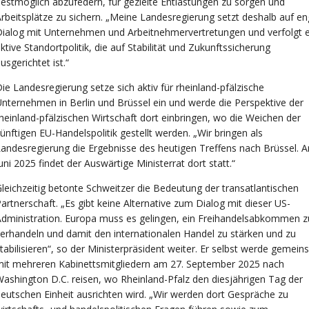
estmöglich abzufedern, für gezielte Entlastungen zu sorgen und
rbeitsplätze zu sichern. „Meine Landesregierung setzt deshalb auf e
ialog mit Unternehmen und Arbeitnehmervertretungen und verfolgt 
ktive Standortpolitik, die auf Stabilität und Zukunftssicherung
usgerichtet ist.“
ie Landesregierung setze sich aktiv für rheinland-pfälzische
nternehmen in Berlin und Brüssel ein und werde die Perspektive der
heinland-pfälzischen Wirtschaft dort einbringen, wo die Weichen der
ünftigen EU-Handelspolitik gestellt werden. „Wir bringen als
andesregierung die Ergebnisse des heutigen Treffens nach Brüssel. A
uni 2025 findet der Auswärtige Ministerrat dort statt.“
leichzeitig betonte Schweitzer die Bedeutung der transatlantischen
artnerschaft. „Es gibt keine Alternative zum Dialog mit dieser US-
dministration. Europa muss es gelingen, ein Freihandelsabkommen z
erhandeln und damit den internationalen Handel zu stärken und zu
tabilisieren“, so der Ministerpräsident weiter. Er selbst werde gemei
it mehreren Kabinettsmitgliedern am 27. September 2025 nach
ashington D.C. reisen, wo Rheinland-Pfalz den diesjährigen Tag der
eutschen Einheit ausrichten wird. „Wir werden dort Gespräche zu