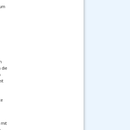
 um
n
 die
n
it
te
n
 mit
m