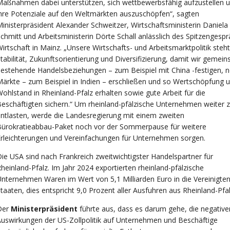
aßnahmen dabei unterstützen, sich wettbewerbsfähig aufzustellen 
hre Potenziale auf den Weltmärkten auszuschöpfen“, sagten
inisterpräsident Alexander Schweitzer, Wirtschaftsministerin Daniela
chmitt und Arbeitsministerin Dörte Schall anlässlich des Spitzengesp
irtschaft in Mainz. „Unsere Wirtschafts- und Arbeitsmarktpolitik steht
tabilität, Zukunftsorientierung und Diversifizierung, damit wir gemei
estehende Handelsbeziehungen – zum Beispiel mit China -festigen, 
ärkte – zum Beispiel in Indien – erschließen und so Wertschöpfung 
ohlstand in Rheinland-Pfalz erhalten sowie gute Arbeit für die
eschäftigten sichern.“ Um rheinland-pfälzische Unternehmen weiter 
ntlasten, werde die Landesregierung mit einem zweiten
Bürokratieabbau-Paket noch vor der Sommerpause für weitere
rleichterungen und Vereinfachungen für Unternehmen sorgen.
ie USA sind nach Frankreich zweitwichtigster Handelspartner für
heinland-Pfalz. Im Jahr 2024 exportierten rheinland-pfälzische
nternehmen Waren im Wert von 5,1 Milliarden Euro in die Vereinigte
taaten, dies entspricht 9,0 Prozent aller Ausfuhren aus Rheinland-Pfal
Der
Ministerpräsident
führte
aus, dass es darum gehe, die negative
uswirkungen der US-Zollpolitik auf Unternehmen und Beschäftige