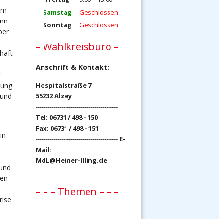
 um
Samstag
Geschlossen
ann
Sonntag
Geschlossen
ber
– Wahlkreisbüro –
haft
Anschrift & Kontakt:
g
zung
Hospitalstraße 7
 und
55232 Alzey
------------------------------------------
Tel: 06731 / 498 - 150
Fax: 06731 / 498 - 151
in
------------------------------------------
E-
Mail:
MdL@Heiner-Illing.de
 und
------------------------------------------
den
– – – Themen – – –
rise