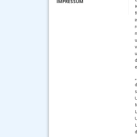
IMPRESSUM
K
f
i
r
n
u
u
d
e
„
d
s
U
M
L
U
L
d