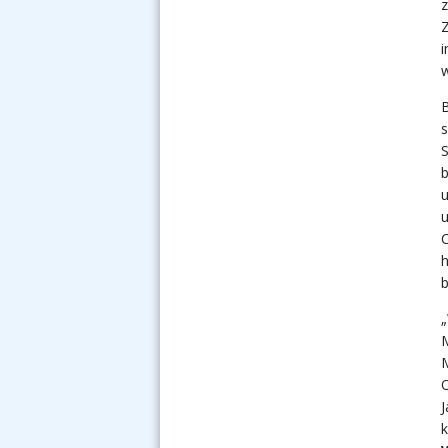
z
Z
i
B
s
S
b
u
u
C
h
„
M
M
O
J
k