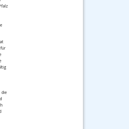
falz
ie
at
für
e
e
tig
 die
nd
ch
d