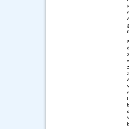
M
w
A
g
d
2
v
z
A
V
w
U
b
d
V
k