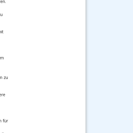
en.
zu
it
im
n zu
ere
 für