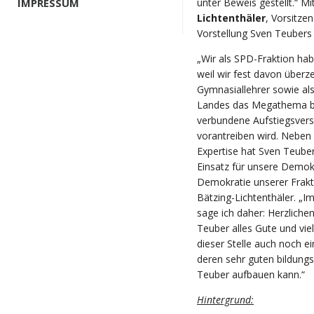
unter Beweis gestellt.“ 
IMPRESSUM
Lichtenthäler
, Vorsitze
Vorstellung Sven Teubers 
„Wir als SPD-Fraktion ha
weil wir fest davon überz
Gymnasiallehrer sowie als 
Landes das Megathema be
verbundene Aufstiegsvers
vorantreiben wird. Neben 
Expertise hat Sven Teub
Einsatz für unsere Demokr
Demokratie unserer Frakt
Bätzing-Lichtenthäler. 
sage ich daher: Herzliche
Teuber alles Gute und vie
dieser Stelle auch noch e
deren sehr guten bildungs
Teuber aufbauen kann.“
Hintergrund: