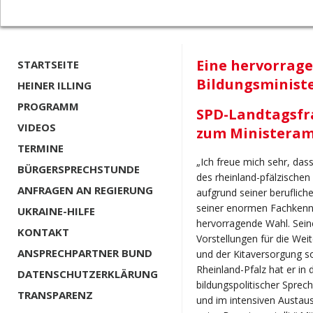
Eine hervorrage
STARTSEITE
Bildungsminist
HEINER ILLING
PROGRAMM
SPD-Landtagsfra
VIDEOS
zum Ministera
TERMINE
„Ich freue mich sehr, das
BÜRGERSPRECHSTUNDE
des rheinland-pfälzischen
ANFRAGEN AN REGIERUNG
aufgrund seiner beruflich
seiner enormen Fachkennt
UKRAINE-HILFE
hervorragende Wahl. Seine
KONTAKT
Vorstellungen für die Wei
ANSPRECHPARTNER BUND
und der Kitaversorgung so
Rheinland-Pfalz hat er in
DATENSCHUTZERKLÄRUNG
bildungspolitischer Sprec
TRANSPARENZ
und im intensiven Austaus