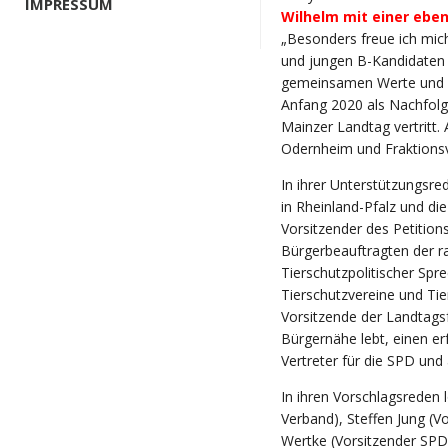
IMPRESSUM
Wilhelm mit einer ebe
„Besonders freue ich mich
und jungen B-Kandidaten 
gemeinsamen Werte und für
Anfang 2020 als Nachfolg
Mainzer Landtag vertritt.
Odernheim und Fraktionsv
In ihrer Unterstützungsre
in Rheinland-Pfalz und die 
Vorsitzender des Petitio
Bürgerbeauftragten der r
Tierschutzpolitischer Spr
Tierschutzvereine und Tie
Vorsitzende der Landtagsf
Bürgernähe lebt, einen e
Vertreter für die SPD und 
In ihren Vorschlagsreden
Verband), Steffen Jung (V
Wertke (Vorsitzender SPD-U