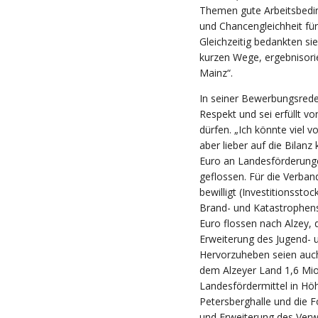
Themen gute Arbeitsbedi
und Chancengleichheit für
Gleichzeitig bedankten si
kurzen Wege, ergebnisori
Mainz“.
In seiner Bewerbungsrede
Respekt und sei erfüllt v
dürfen. „Ich könnte viel 
aber lieber auf die Bilanz
Euro an Landesförderunge
geflossen. Für die Verba
bewilligt (Investitionssto
Brand- und Katastrophens
Euro flossen nach Alzey, 
Erweiterung des Jugend- 
Hervorzuheben seien au
dem Alzeyer Land 1,6 Mio. 
Landesfördermittel in Höh
Petersberghalle und die F
und Erweiterung des Verw