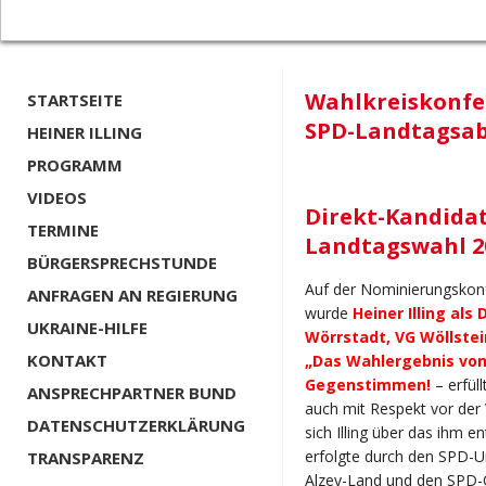
Wahlkreiskonfer
STARTSEITE
SPD-Landtagsab
HEINER ILLING
PROGRAMM
VIDEOS
Direkt-Kandida
TERMINE
Landtagswahl 2
BÜRGERSPRECHSTUNDE
Auf der Nominierungskonf
ANFRAGEN AN REGIERUNG
wurde
Heiner Illing als
UKRAINE-HILFE
Wörrstadt, VG Wöllstei
KONTAKT
„Das Wahlergebnis von
Gegenstimmen!
– erfül
ANSPRECHPARTNER BUND
auch mit Respekt vor der 
DATENSCHUTZERKLÄRUNG
sich Illing über das ihm 
erfolgte durch den SPD-
TRANSPARENZ
Alzey-Land und den SPD-O