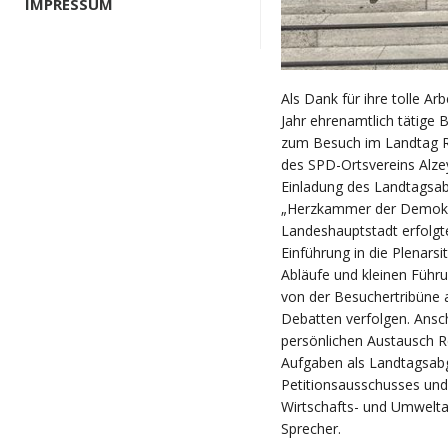
IMPRESSUM
Als Dank für ihre tolle Ar
Jahr ehrenamtlich tätige
zum Besuch im Landtag Rh
des SPD-Ortsvereins Alze
Einladung des Landtagsa
„Herzkammer der Demokrat
Landeshauptstadt erfolgte
Einführung in die Plenars
Abläufe und kleinen Führ
von der Besuchertribüne 
Debatten verfolgen. Ansch
persönlichen Austausch R
Aufgaben als Landtagsabge
Petitionsausschusses und
Wirtschafts- und Umwelta
Sprecher.