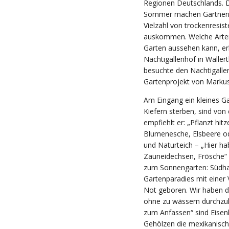
Regionen Deutschlands. 
Sommer machen Gärtnern 
Vielzahl von trockenresis
auskommen. Welche Arten 
Garten aussehen kann, e
Nachtigallenhof in Waller
besuchte den Nachtigallenh
Gartenprojekt von Markus
Am Eingang ein kleines Ga
Kiefern sterben, sind von 
empfiehlt er: „Pflanzt hit
Blumenesche, Elsbeere o
und Naturteich – „Hier hab
Zauneidechsen, Frösche“ 
zum Sonnengarten: Südhan
Gartenparadies mit einer 
Not geboren. Wir haben d
ohne zu wässern durchzuk
zum Anfassen“ sind Eisen
Gehölzen die mexikanisc