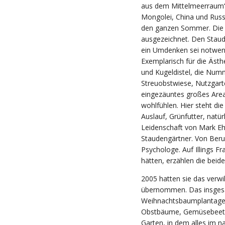
aus dem Mittelmeerraum“, 
Mongolei, China und Russl
den ganzen Sommer. Die E
ausgezeichnet. Den Staude
ein Umdenken sei notwend
Exemplarisch für die Äst
und Kugeldistel, die Numm
Streuobstwiese, Nutzgarte
eingezäuntes großes Area
wohlfühlen. Hier steht di
Auslauf, Grünfutter, natür
Leidenschaft von Mark Ehr
Staudengärtner. Von Beruf
Psychologe. Auf Illings 
hätten, erzählen die beide
2005 hatten sie das verwi
übernommen. Das insges
Weihnachtsbaumplantage.
Obstbäume, Gemüsebeete,
Garten, in dem alles im nac