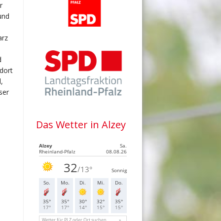
r
und
arz
d
dort
,
ser
Das Wetter in Alzey