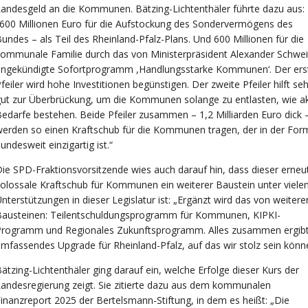
andesgeld an die Kommunen. Bätzing-Lichtenthäler führte dazu aus:
600 Millionen Euro für die Aufstockung des Sondervermögens des
undes – als Teil des Rheinland-Pfalz-Plans. Und 600 Millionen für die
ommunale Familie durch das von Ministerpräsident Alexander Schwei
angekündigte Sofortprogramm ,Handlungsstarke Kommunen‘. Der ers
feiler wird hohe Investitionen begünstigen. Der zweite Pfeiler hilft seh
ut zur Überbrückung, um die Kommunen solange zu entlasten, wie a
edarfe bestehen. Beide Pfeiler zusammen – 1,2 Milliarden Euro dick 
erden so einen Kraftschub für die Kommunen tragen, der in der For
undesweit einzigartig ist.“
ie SPD-Fraktionsvorsitzende wies auch darauf hin, dass dieser erneu
olossale Kraftschub für Kommunen ein weiterer Baustein unter viele
nterstützungen in dieser Legislatur ist: „Ergänzt wird das von weitere
Bausteinen: Teilentschuldungsprogramm für Kommunen, KIPKI-
Programm und Regionales Zukunftsprogramm. Alles zusammen ergibt
mfassendes Upgrade für Rheinland-Pfalz, auf das wir stolz sein könn
ätzing-Lichtenthäler ging darauf ein, welche Erfolge dieser Kurs der
andesregierung zeigt. Sie zitierte dazu aus dem kommunalen
inanzreport 2025 der Bertelsmann-Stiftung, in dem es heißt: „Die