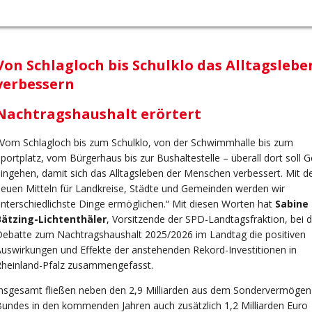
Von Schlagloch bis Schulklo das Alltagslebe
verbessern
Nachtragshaushalt erörtert
Vom Schlagloch bis zum Schulklo, von der Schwimmhalle bis zum
portplatz, vom Bürgerhaus bis zur Bushaltestelle – überall dort soll G
ingehen, damit sich das Alltagsleben der Menschen verbessert. Mit d
euen Mitteln für Landkreise, Städte und Gemeinden werden wir
nterschiedlichste Dinge ermöglichen.“ Mit diesen Worten hat
Sabine
Bätzing-Lichtenthäler
, Vorsitzende der SPD-Landtagsfraktion, bei d
ebatte zum Nachtragshaushalt 2025/2026 im Landtag die positiven
uswirkungen und Effekte der anstehenden Rekord-Investitionen in
Rheinland-Pfalz zusammengefasst.
nsgesamt fließen neben den 2,9 Milliarden aus dem Sondervermögen
undes in den kommenden Jahren auch zusätzlich 1,2 Milliarden Euro