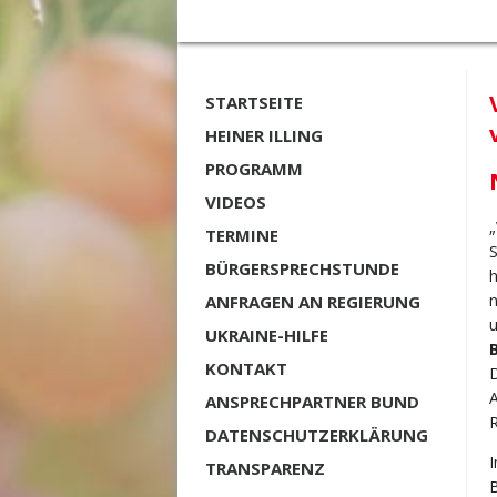
STARTSEITE
HEINER ILLING
PROGRAMM
VIDEOS
„
TERMINE
S
BÜRGERSPRECHSTUNDE
h
n
ANFRAGEN AN REGIERUNG
u
UKRAINE-HILFE
KONTAKT
D
A
ANSPRECHPARTNER BUND
DATENSCHUTZERKLÄRUNG
I
TRANSPARENZ
B