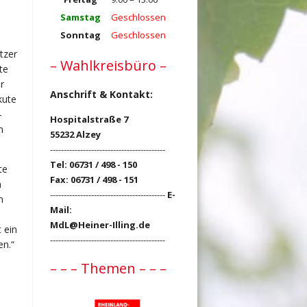
Samstag
Geschlossen
Sonntag
Geschlossen
tzer
– Wahlkreisbüro –
te
r
Anschrift & Kontakt:
kute
–
Hospitalstraße 7
m
55232 Alzey
------------------------------------------
Tel: 06731 / 498 - 150
te
Fax: 06731 / 498 - 151
n
------------------------------------------
E-
n
Mail:
MdL@Heiner-Illing.de
 ein
------------------------------------------
en.“
– – – Themen – – –