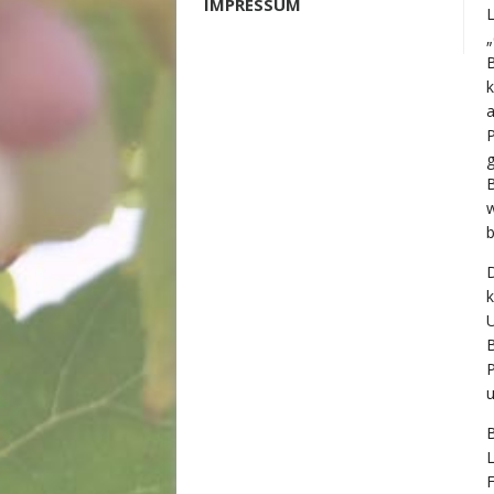
IMPRESSUM
L
„
B
k
P
g
B
w
b
D
k
U
u
B
L
F