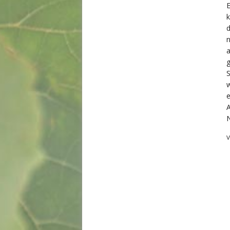
E
k
n
a
g
S
w
e
A
N
V