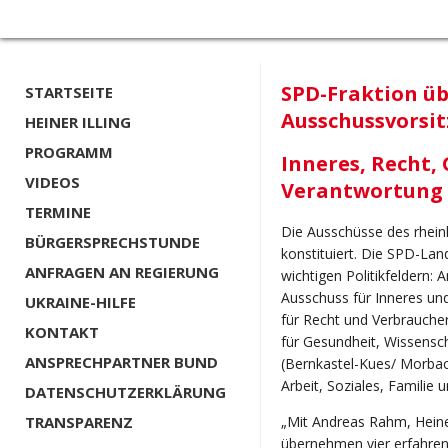
SPD-Fraktion ü
STARTSEITE
Ausschussvorsit
HEINER ILLING
PROGRAMM
Inneres, Recht,
VIDEOS
Verantwortung i
TERMINE
Die Ausschüsse des rhein
BÜRGERSPRECHSTUNDE
konstituiert. Die SPD-La
ANFRAGEN AN REGIERUNG
wichtigen Politikfeldern: 
Ausschuss für Inneres und 
UKRAINE-HILFE
für Recht und Verbraucher
KONTAKT
für Gesundheit, Wissensc
ANSPRECHPARTNER BUND
(Bernkastel-Kues/ Morbac
Arbeit, Soziales, Familie 
DATENSCHUTZERKLÄRUNG
„Mit Andreas Rahm, Heiner
TRANSPARENZ
übernehmen vier erfahren