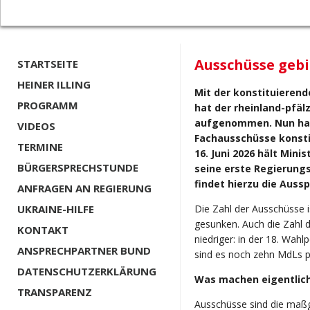
Ausschüsse gebi
STARTSEITE
HEINER ILLING
Mit der konstituierend
PROGRAMM
hat der rheinland-pfäl
aufgenommen. Nun hab
VIDEOS
Fachausschüsse konsti
TERMINE
16. Juni 2026 hält Min
BÜRGERSPRECHSTUNDE
seine erste Regierungs
findet hierzu die Auss
ANFRAGEN AN REGIERUNG
UKRAINE-HILFE
Die Zahl der Ausschüsse i
gesunken. Auch die Zahl d
KONTAKT
niedriger: in der 18. Wah
ANSPRECHPARTNER BUND
sind es noch zehn MdLs p
DATENSCHUTZERKLÄRUNG
Was machen eigentlic
TRANSPARENZ
Ausschüsse sind die maßg