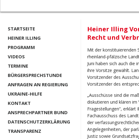
Heiner Illing Vo
STARTSEITE
Recht und Verb
HEINER ILLING
PROGRAMM
Mit der konstituierenden
VIDEOS
rheinland-pfälzische Lan
Juni haben sich auch die 
TERMINE
ihre Vorsitze gewählt. Lan
BÜRGERSPRECHSTUNDE
Vorsitzender des Ausschu
Vorsitzender des entspre
ANFRAGEN AN REGIERUNG
UKRAINE-HILFE
„Ausschüsse sind die maß
diskutieren und klären i
KONTAKT
Fragestellungen“, erklärt 
ANSPRECHPARTNER BUND
Fachausschuss des Landtag
DATENSCHUTZERKLÄRUNG
der verfassungsrechtliche
Angelegenheiten, der par
TRANSPARENZ
Justiz sowie Grundsatzfr