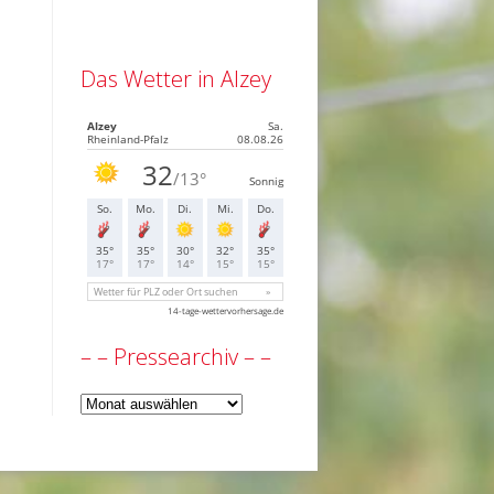
Das Wetter in Alzey
– – Pressearchiv – –
–
–
Pressearchiv
–