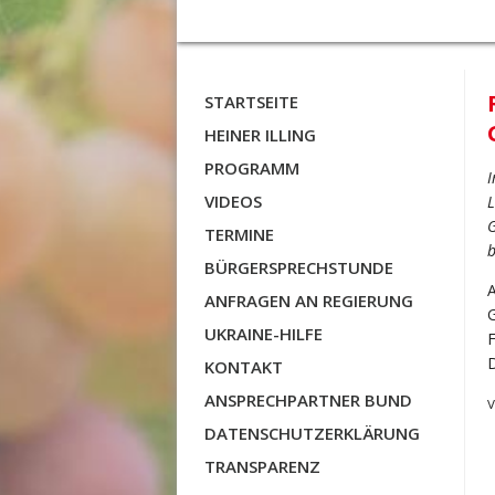
STARTSEITE
HEINER ILLING
PROGRAMM
I
VIDEOS
L
G
TERMINE
b
BÜRGERSPRECHSTUNDE
A
ANFRAGEN AN REGIERUNG
G
UKRAINE-HILFE
F
D
KONTAKT
ANSPRECHPARTNER BUND
V
DATENSCHUTZERKLÄRUNG
TRANSPARENZ