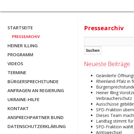
Pressearchiv
STARTSEITE
PRESSEARCHIV
Suchen
nach:
HEINER ILLING
PROGRAMM
Neueste Beiträge
VIDEOS
TERMINE
Geänderte Öffnungs
BÜRGERSPRECHSTUNDE
Rheinland-Pfalz in f
Bürgersprechstunde
ANFRAGEN AN REGIERUNG
Heiner Illing Vorsi
Verbraucherschutz
UKRAINE-HILFE
Ausschüsse gebildet
KONTAKT
SPD-Fraktion übern
Dieses Team macht 
ANSPRECHPARTNER BUND
Landtag stimmt fü
DATENSCHUTZERKLÄRUNG
SPD-Fraktion wählt
Amtswechsel