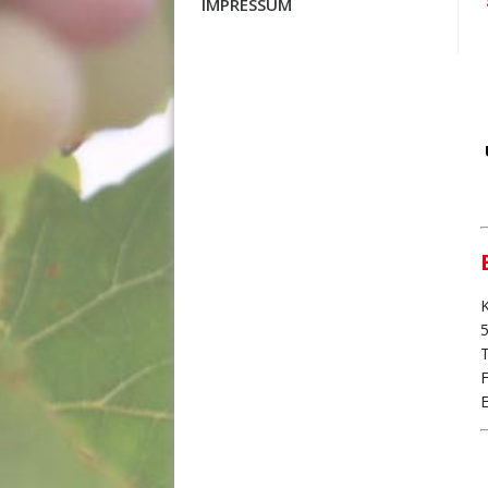
IMPRESSUM
K
T
E