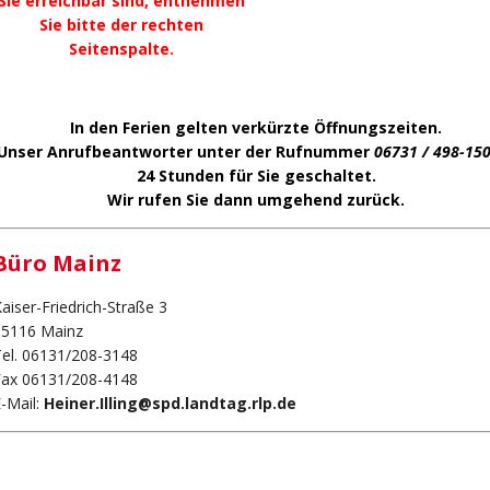
Sie erreichbar sind, entnehmen
Sie bitte der rechten
Seitenspalte.
In den Ferien gelten verkürzte Öffnungszeiten.
Unser Anrufbeantworter unter der
Rufnummer
06731 / 498-15
24 Stunden für Sie geschaltet.
Wir rufen Sie dann umgehend zurück.
Büro Mainz
aiser-Friedrich-Straße 3
55116 Mainz
el. 06131/208-3148
Fax 06131/208-4148
-Mail:
Heiner.Illing@spd.landtag.rlp.de