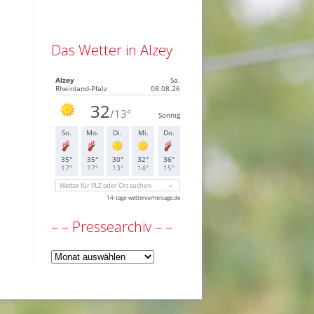
Das Wetter in Alzey
– – Pressearchiv – –
–
–
Pressearchiv
–