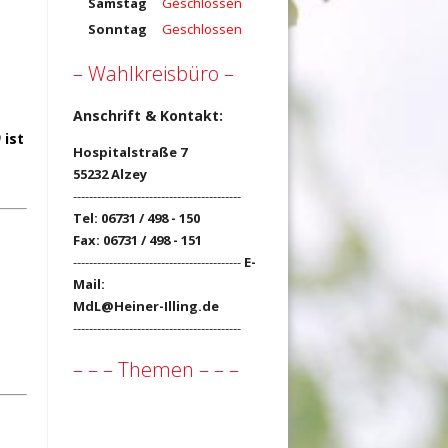
Samstag
Geschlossen
Sonntag
Geschlossen
– Wahlkreisbüro –
Anschrift & Kontakt:
0
ist
Hospitalstraße 7
55232 Alzey
------------------------------------------
Tel: 06731 / 498 - 150
Fax: 06731 / 498 - 151
------------------------------------------
E-
Mail:
MdL@Heiner-Illing.de
------------------------------------------
– – – Themen – – –