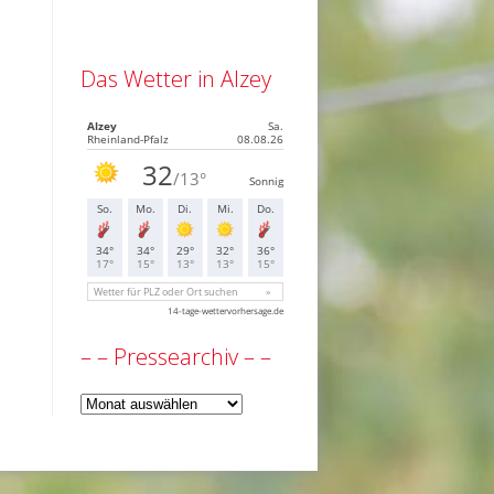
Das Wetter in Alzey
– – Pressearchiv – –
–
–
Pressearchiv
–