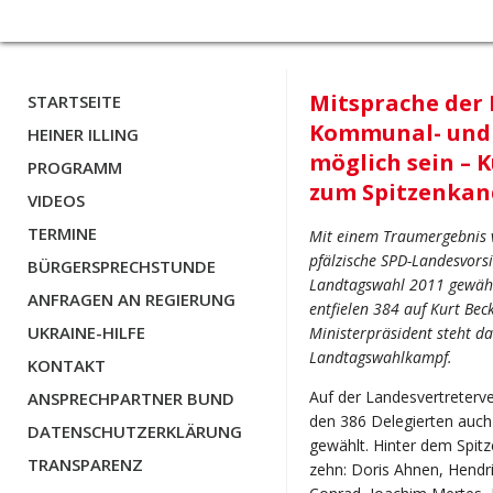
Mitsprache der 
STARTSEITE
Kommunal- und 
HEINER ILLING
möglich sein – 
PROGRAMM
zum Spitzenkan
VIDEOS
TERMINE
Mit einem Traumergebnis v
pfälzische SPD-Landesvors
BÜRGERSPRECHSTUNDE
Landtagswahl 2011 gewähl
ANFRAGEN AN REGIERUNG
entfielen 384 auf Kurt Be
UKRAINE-HILFE
Ministerpräsident steht da
Landtagswahlkampf.
KONTAKT
Auf der Landesvertreter
ANSPRECHPARTNER BUND
den 386 Delegierten auch 
DATENSCHUTZERKLÄRUNG
gewählt. Hinter dem Spitz
TRANSPARENZ
zehn: Doris Ahnen, Hendri